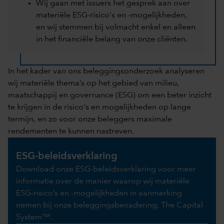
Wij gaan met issuers het gesprek aan over
materiële ESG-risico's en -mogelijkheden,
en wij stemmen bij volmacht enkel en alleen
in het financiële belang van onze cliënten.
In het kader van ons beleggingsonderzoek analyseren
wij materiële thema’s op het gebied van milieu,
maatschappij en governance (ESG) om een beter inzicht
te krijgen in de risico's en mogelijkheden op lange
termijn, en zo voor onze beleggers maximale
rendementen te kunnen nastreven.
ESG-beleidsverklaring
Download onze ESG-beleidsverklaring voor meer
informatie over de manier waarop wij materiële
ESG-risico’s en -mogelijkheden in aanmerking
nemen bij onze beleggingsbenadering, The Capital
System™.