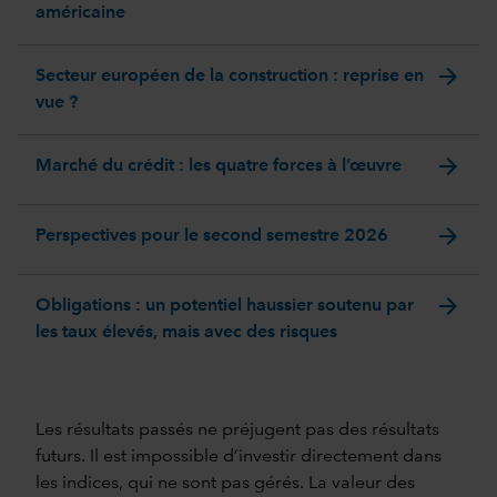
américaine
arrow_forward
Secteur européen de la construction : reprise en
vue ?
arrow_forward
Marché du crédit : les quatre forces à l’œuvre
arrow_forward
Perspectives pour le second semestre 2026
arrow_forward
Obligations : un potentiel haussier soutenu par
les taux élevés, mais avec des risques
Les résultats passés ne préjugent pas des résultats
futurs. Il est impossible d’investir directement dans
les indices, qui ne sont pas gérés. La valeur des