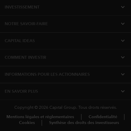
expand_more
INVESTISSEMENT
expand_more
NOTRE SAVOIR-FAIRE
expand_more
CAPITAL IDEAS
expand_more
COMMENT INVESTIR
expand_more
INFORMATIONS POUR LES ACTIONNAIRES
expand_more
EN SAVOIR PLUS
Copyright © 2026 Capital Group. Tous droits réservés.
Mentions légales et réglementaires
Confidentialité
Cookies
Synthèse des droits des investisseurs