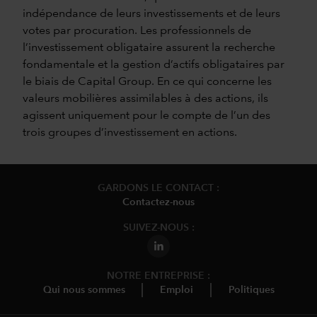
indépendance de leurs investissements et de leurs
votes par procuration. Les professionnels de
l’investissement obligataire assurent la recherche
fondamentale et la gestion d’actifs obligataires par
le biais de Capital Group. En ce qui concerne les
valeurs mobilières assimilables à des actions, ils
agissent uniquement pour le compte de l’un des
trois groupes d’investissement en actions.
GARDONS LE CONTACT :
Contactez-nous
SUIVEZ-NOUS :
NOTRE ENTREPRISE :
Qui nous sommes
Emploi
Politiques