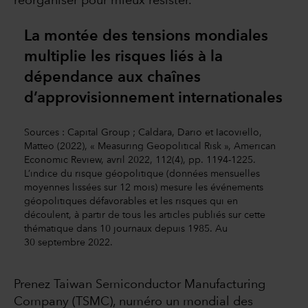
réorganiser pour mieux résister.
La montée des tensions mondiales
multiplie les risques liés à la
dépendance aux chaînes
d’approvisionnement internationales
Sources : Capital Group ; Caldara, Dario et Iacoviello,
Matteo (2022), « Measuring Geopolitical Risk », American
Economic Review, avril 2022, 112(4), pp. 1194-1225.
L’indice du risque géopolitique (données mensuelles
moyennes lissées sur 12 mois) mesure les événements
géopolitiques défavorables et les risques qui en
découlent, à partir de tous les articles publiés sur cette
thématique dans 10 journaux depuis 1985. Au
30 septembre 2022.
Prenez Taiwan Semiconductor Manufacturing
Company (TSMC), numéro un mondial des