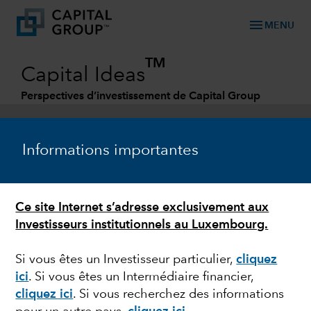
menu
MENU
TM
Capital Ideas
Perspectives d’investissement de Capital Group
Categories
Informations importantes
Ce site Internet s’adresse exclusivement aux
Investisseurs institutionnels au Luxembourg.
Si vous êtes un Investisseur particulier,
cliquez
ici
.
Si vous êtes un Intermédiaire financier,
MARCHÉS ET ÉCONOMIE
cliquez ici
.
Si vous recherchez des informations
La nouvelle réalité des