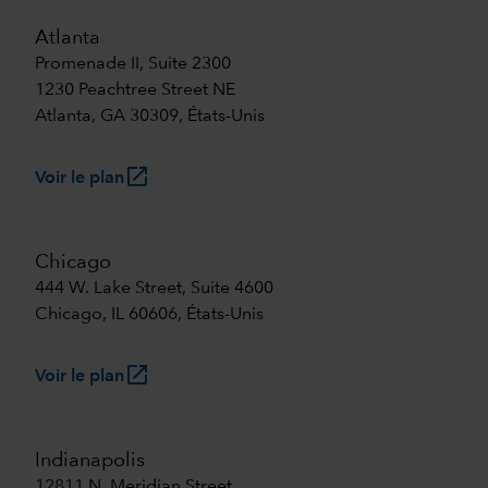
Atlanta
Promenade II, Suite 2300
1230 Peachtree Street NE
Atlanta, GA 30309, États-Unis
launch
Voir le plan
Chicago
444 W. Lake Street, Suite 4600
Chicago, IL 60606, États-Unis
launch
Voir le plan
Indianapolis
12811 N. Meridian Street