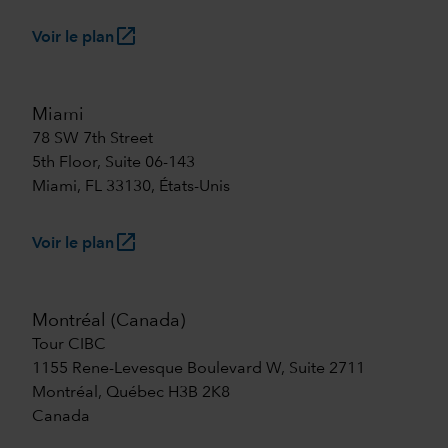
launch
Voir le plan
Miami
78 SW 7th Street
5th Floor, Suite 06-143
Miami, FL 33130, États-Unis
launch
Voir le plan
Montréal (Canada)
Tour CIBC
1155 Rene-Levesque Boulevard W, Suite 2711
Montréal, Québec H3B 2K8
Canada