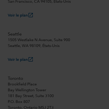
San Francisco, CA 94105, États-Unis
launch
Voir le plan
Seattle
1505 Westlake N Avenue, Suite 900
Seattle, WA 98109, États-Unis
launch
Voir le plan
Toronto
Brookfield Place
Bay Wellington Tower
181 Bay Street, Suite 3100
P.O. Box 807
Toronto, Ontario M5J 2T3