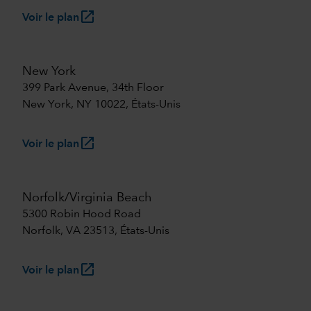
launch
Voir le plan
New York
399 Park Avenue, 34th Floor
New York, NY 10022, États-Unis
launch
Voir le plan
Norfolk/Virginia Beach
5300 Robin Hood Road
Norfolk, VA 23513, États-Unis
launch
Voir le plan