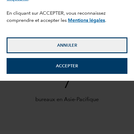
bureaux en Amérique du Nord
En cliquant sur ACCEPTER, vous reconnaissez
comprendre et accepter les
Mentions légales
.
9
ANNULER
bureaux en Europe
ACCEPTER
7
bureaux en Asie-Pacifique