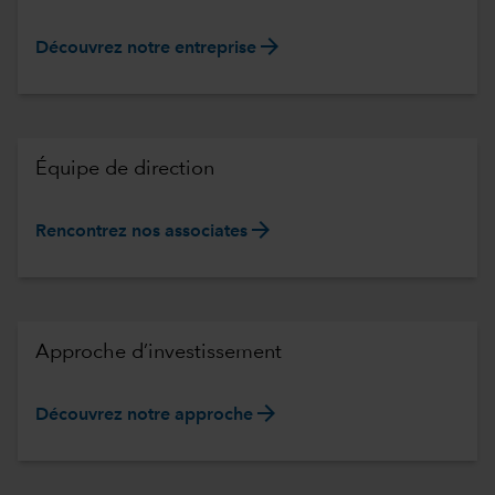
arrow_forward
Découvrez notre entreprise
Équipe de direction
arrow_forward
Rencontrez nos associates
Approche d’investissement
arrow_forward
Découvrez notre approche