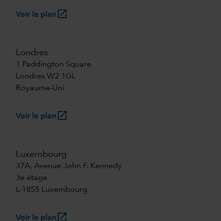
launch
Voir le plan
Londres
1 Paddington Square
Londres W2 1GL
Royaume-Uni
launch
Voir le plan
Luxembourg
37A, Avenue John F. Kennedy
3e étage
L-1855 Luxembourg
launch
Voir le plan