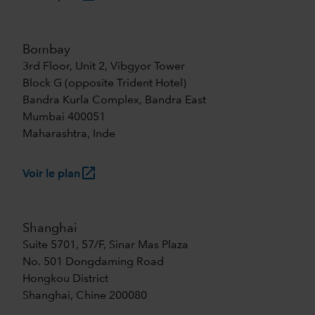
Bombay
3rd Floor, Unit 2, Vibgyor Tower
Block G (opposite Trident Hotel)
Bandra Kurla Complex, Bandra East
Mumbai 400051
Maharashtra, Inde
launch
Voir le plan
Shanghai
Suite 5701, 57/F, Sinar Mas Plaza
No. 501 Dongdaming Road
Hongkou District
Shanghai, Chine 200080