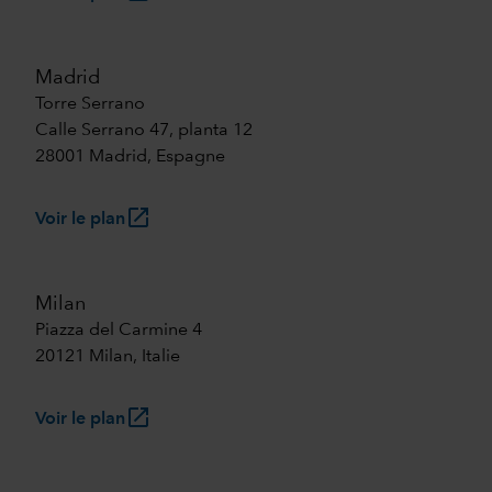
Madrid
Torre Serrano
Calle Serrano 47, planta 12
28001 Madrid, Espagne
launch
Voir le plan
Milan
Piazza del Carmine 4
20121 Milan, Italie
launch
Voir le plan