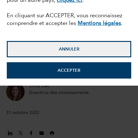
pour un autre pays,
cliquez ici
.
faiblesse actuelle des
En cliquant sur ACCEPTER, vous reconnaissez
comprendre et accepter les
Mentions légales
.
cours dans le secteur
chinois de la santé ?
ANNULER
Natalya Zeman
Directeur des investissements
ACCEPTER
Emily Liao
Directrice des investissements
31 octobre 2022