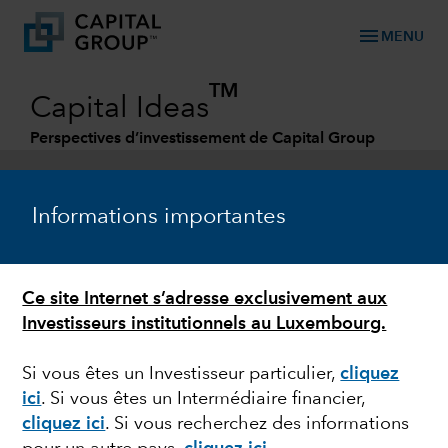
menu
MENU
TM
Capital Ideas
Perspectives d’investissement de Capital Group
Categories
Informations importantes
Ce site Internet s’adresse exclusivement aux
Investisseurs institutionnels au Luxembourg.
Si vous êtes un Investisseur particulier,
cliquez
ici
.
Si vous êtes un Intermédiaire financier,
SANTÉ
cliquez ici
.
Si vous recherchez des informations
Quel remède face à la