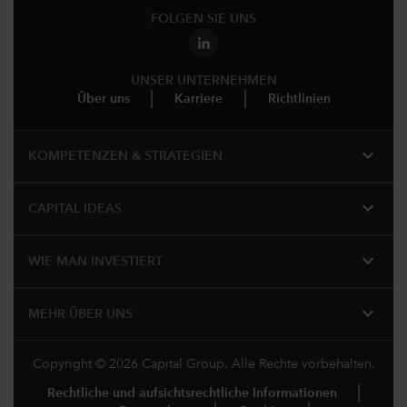
FOLGEN SIE UNS
UNSER UNTERNEHMEN
Über uns
Karriere
Richtlinien
expand_more
KOMPETENZEN & STRATEGIEN
expand_more
CAPITAL IDEAS
expand_more
WIE MAN INVESTIERT
expand_more
MEHR ÜBER UNS
Copyright © 2026 Capital Group. Alle Rechte vorbehalten.
Rechtliche und aufsichtsrechtliche Informationen