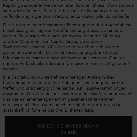
Anlagen können schwanken, sodass Anleger ihr investiertes
Kapital ganz oder teilweise verlieren können. Diese Informationen
sind weder Anlage-, Steuer- oder sonstige Beratung noch eine
Aufforderung, irgendein Wertpapier zu kaufen oder zu verkaufen.
Die Aussagen einer bestimmten Person geben deren persönliche
Einschätzung am Tag der Veröffentlichung dieses Dokuments
wieder. Sie entsprechen möglicherweise nicht der Meinung
anderer Mitarbeiter von Capital Group oder deren
Tochtergesellschaften. Alle Angaben beziehen sich auf den
genannten Zeitpunkt (falls nicht anders angegeben). Einige
Informationen stammen möglicherweise aus externen Quellen,
und die Verlässlichkeit dieser Informationen kann nicht garantiert
werden.
Die Capital-Group-Unternehmen managen Aktien in drei
Investmenteinheiten, die ihre Anlageentscheidungen autonom
treffen und unabhängig voneinander auf Hauptversammlungen
abstimmen. Die Anleihespezialisten sind für das Anleihenresearch
und das Anleihemanagement im gesamten Unternehmen
verantwortlich. Bei aktienähnlichen Anleihen werden sie aber
ausschließlich für eine der drei Einheiten tätig.
BLEIBEN SIE IN VERBINDUNG
Kontakt