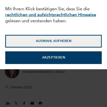
aktuelle Schwäche
Mit Ihrem Klick bestätigen Sie, dass Sie die
rechtlichen und aufsichtsrechtlichen Hinweise
chinesischer
gelesen und verstanden haben.
Gesundheitsaktien?
AUSWAHL AUFHEBEN
Natalya Zeman
Investmentdirektorin
AKZEPTIEREN
Emily Liao
Investmentdirektorin Aktien
31. Oktober 2022