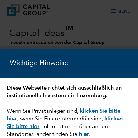
menu
MENU
TM
Capital Ideas
Investmentresearch von der Capital Group
Categories
Wichtige Hinweise
Diese Webseite richtet sich ausschließlich an
institutionelle Investoren in Luxemburg.
Wenn Sie Privatanleger sind,
klicken Sie bitte
hier
; wenn Sie Finanzintermediär sind,
klicken
GESUNDHEIT
Sie bitte hier
. Informationen über andere
Standorte/Länder finden Sie
hier
.
Was hilft gegen die