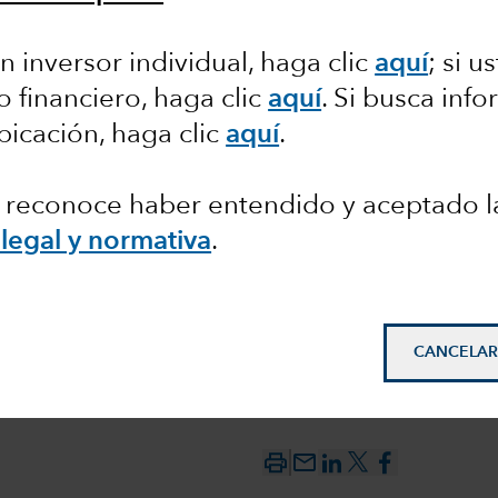
ltado de
n inversor individual, haga clic
aquí
;
si us
o financiero, haga clic
aquí
. Si busca inf
bicación, haga clic
aquí
.
en los
c, reconoce haber entendido y aceptado l
entes
legal y normativa
.
CANCELAR
mail_outline