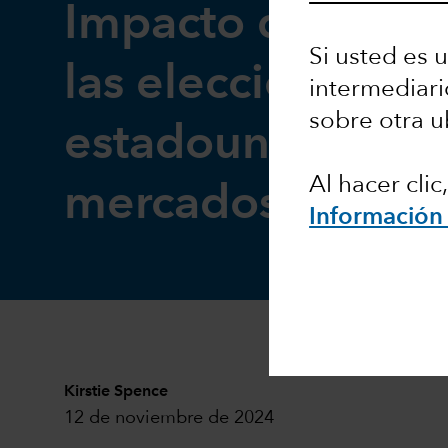
Impacto del resu
Si usted es u
las elecciones
intermediari
sobre otra u
estadounidenses 
Al hacer cli
mercados emerg
Información 
Kirstie Spence
12 de noviembre de 2024