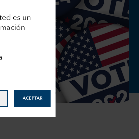
ted es un
ormación
a
ACEPTAR