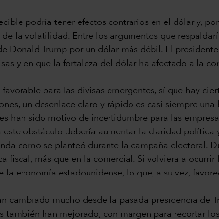
ible podría tener efectos contrarios en el dólar y, por
e la volatilidad. Entre los argumentos que respaldaría
de Donald Trump por un dólar más débil. El presidente
as y en que la fortaleza del dólar ha afectado a la co
avorable para las divisas emergentes, sí que hay cier
ones, un desenlace claro y rápido es casi siempre una
ses han sido motivo de incertidumbre para las empresas
ste obstáculo debería aumentar la claridad política y,
otunda como se planteó durante la campaña electoral. 
a fiscal, más que en la comercial. Si volviera a ocurrir
 de la economía estadounidense, lo que, a su vez, favo
n cambiado mucho desde la pasada presidencia de T
es también han mejorado, con margen para recortar los 