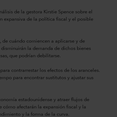
lisis de la gestora Kirstie Spence sobre el
expansiva de la política fiscal y el posible
, de cuándo comiencen a aplicarse y de
s disminuirán la demanda de dichos bienes
as, que podrían debilitarse.
ara contrarrestar los efectos de los aranceles.
mpo para encontrar sustitutos y ajustar sus
economía estadounidense y atraer flujos de
e cómo afectarán la expansión fiscal y la
ndimiento y la forma de la curva.