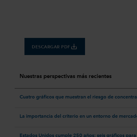
save_alt
DESCARGAR PDF
Nuestras perspectivas más recientes
Cuatro gráficos que muestran el riesgo de concentr
La importancia del criterio en un entorno de merca
Estados Unidos cumple 250 años: seis gráficos para 