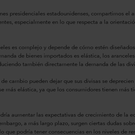
ones presidenciales estadounidenses, compartimos el aná
es, especialmente en lo que respecta a la orientación 
nceles es complejo y depende de cómo estén diseñados
emanda de bienes importados es elástica, los arancele
uciendo también directamente la demanda de las divis
 de cambio pueden dejar que sus divisas se deprecien p
e más elástica, ya que los consumidores tienen más tie
odría aumentar las expectativas de crecimiento de la 
in embargo, a más largo plazo, surgen ciertas dudas sobr
lo que podría tener consecuencias en los niveles de re