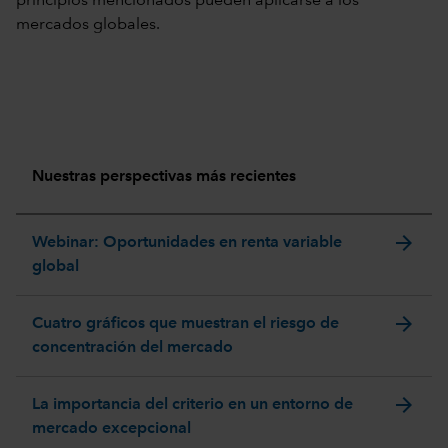
principios mencionados pueden aplicarse a los
mercados globales.
Nuestras perspectivas más recientes
arrow_forward
Webinar: Oportunidades en renta variable
global
arrow_forward
Cuatro gráficos que muestran el riesgo de
concentración del mercado
arrow_forward
La importancia del criterio en un entorno de
mercado excepcional