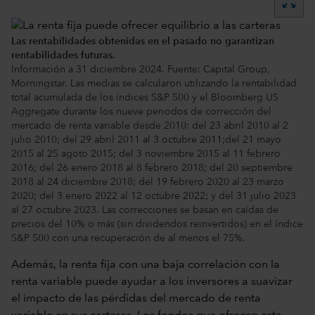
zoom_out_map
Las rentabilidades obtenidas en el pasado no garantizan
rentabilidades futuras.
Información a 31 diciembre 2024. Fuente: Capital Group,
Morningstar. Las medias se calcularon utilizando la rentabilidad
total acumulada de los índices S&P 500 y el Bloomberg US
Aggregate durante los nueve periodos de corrección del
mercado de renta variable desde 2010: del 23 abril 2010 al 2
julio 2010; del 29 abril 2011 al 3 octubre 2011;del 21 mayo
2015 al 25 agoto 2015; del 3 noviembre 2015 al 11 febrero
2016; del 26 enero 2018 al 8 febrero 2018; del 20 septiembre
2018 al 24 diciembre 2018; del 19 febrero 2020 al 23 marzo
2020; del 3 enero 2022 al 12 octubre 2022; y del 31 julio 2023
al 27 octubre 2023. Las correcciones se basan en caídas de
precios del 10% o más (sin dividendos reinvertidos) en el índice
S&P 500 con una recuperación de al menos el 75%.
Además, la renta fija con una baja correlación con la
renta variable puede ayudar a los inversores a suavizar
el impacto de las pérdidas del mercado de renta