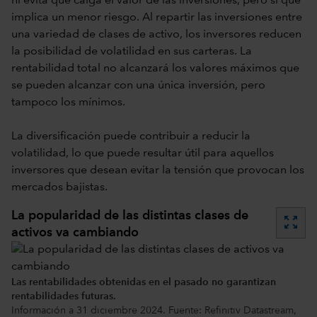
ni evita que caiga el valor de las inversiones, pero sí que
implica un menor riesgo. Al repartir las inversiones entre
una variedad de clases de activo, los inversores reducen
la posibilidad de volatilidad en sus carteras. La
rentabilidad total no alcanzará los valores máximos que
se pueden alcanzar con una única inversión, pero
tampoco los mínimos.
La diversificación puede contribuir a reducir la
volatilidad, lo que puede resultar útil para aquellos
inversores que desean evitar la tensión que provocan los
mercados bajistas.
La popularidad de las distintas clases de
zoom_out_map
activos va cambiando
Las rentabilidades obtenidas en el pasado no garantizan
rentabilidades futuras.
Información a 31 diciembre 2024. Fuente: Refinitiv Datastream,