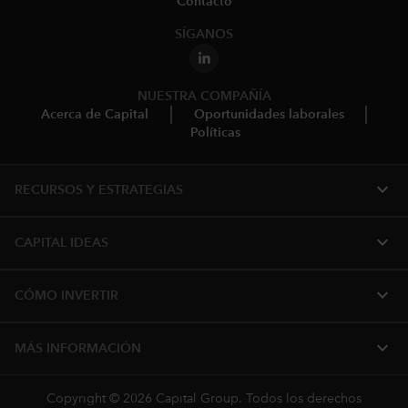
Contacto
SÍGANOS
NUESTRA COMPAÑÍA
Acerca de Capital
Oportunidades laborales
Políticas
expand_more
RECURSOS Y ESTRATEGIAS
expand_more
CAPITAL IDEAS
expand_more
CÓMO INVERTIR
expand_more
MÁS INFORMACIÓN
Copyright © 2026 Capital Group. Todos los derechos