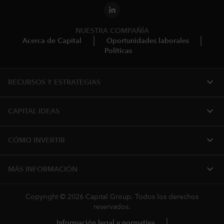
NUESTRA COMPAÑÍA
Acerca de Capital
Oportunidades laborales
Políticas
expand_more
RECURSOS Y ESTRATEGIAS
expand_more
CAPITAL IDEAS
expand_more
CÓMO INVERTIR
expand_more
MÁS INFORMACIÓN
Copyright © 2026 Capital Group. Todos los derechos
reservados.
Información legal y normativa