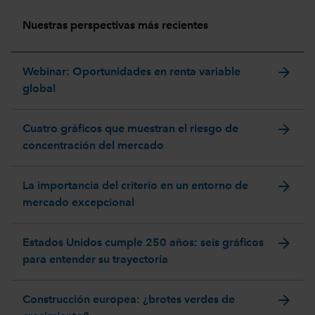
Nuestras perspectivas más recientes
arrow_forward
Webinar: Oportunidades en renta variable
global
arrow_forward
Cuatro gráficos que muestran el riesgo de
concentración del mercado
arrow_forward
La importancia del criterio en un entorno de
mercado excepcional
arrow_forward
Estados Unidos cumple 250 años: seis gráficos
para entender su trayectoria
arrow_forward
Construcción europea: ¿brotes verdes de