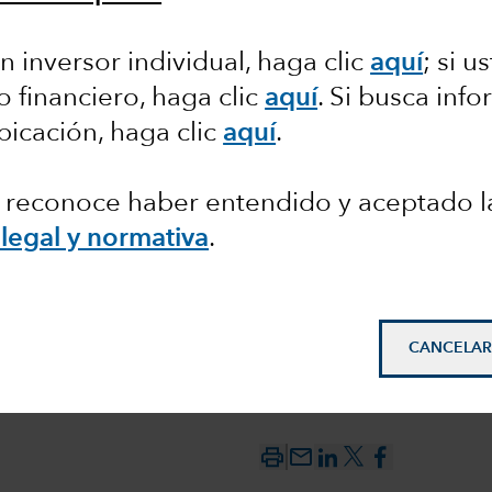
cias a
n inversor individual, haga clic
aquí
;
si us
o financiero, haga clic
aquí
. Si busca inf
 guerra
bicación, haga clic
aquí
.
c, reconoce haber entendido y aceptado l
legal y normativa
.
CANCELAR
mail_outline