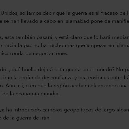
idos, solíamos decir que la guerra es el fracaso de l
ue se han llevado a cabo en Islamabad pone de manifies
s, esta también pasará, y está claro que lo hará medi
no hacia la paz no ha hecho más que empezar en Islam
única ronda de negociaciones.
do, ¿qué huella dejará esta guerra en el mundo? No p
tirán la profunda desconfianza y las tensiones entre Irán
io. Aun así, creo que la región acabará alcanzando una
al de la economía mundial.
n ya ha introducido cambios geopolíticos de largo alcan
 de la guerra de Irán: