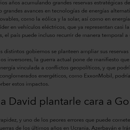
rios años acumulando grandes reservas estratégicas de
grandes avances en tecnologías de energías alternativ
novables, como la eólica y la solar, así como en ener
íder en vehículos eléctricos, que ya representan casi l
s, el país puede incluso recurrir de manera temporal a
 distintos gobiernos se planteen ampliar sus reservas d
los inversores, la guerra actual pone de manifiesto q
energía vinculada a conflictos geopolíticos, y que podr
 conglomerados energéticos, como ExxonMobil, podrían
orber estos impactos.
a David plantarle cara a Gol
apidez, y uno de los peores errores que puede cometer
 guerras de los últimos años en Ucrania, Azerbayán e I