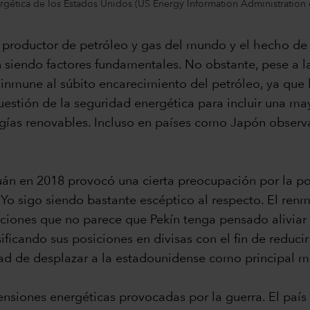
gética de los Estados Unidos (US Energy Information Administration o
roductor de petróleo y gas del mundo y el hecho de q
n siendo factores fundamentales. No obstante, pese a 
 inmune al súbito encarecimiento del petróleo, ya que l
cuestión de la seguridad energética para incluir una m
gías renovables. Incluso en países como Japón observ
uán en 2018 provocó una cierta preocupación por la po
Yo sigo siendo bastante escéptico al respecto. El renm
icciones que no parece que Pekín tenga pensado aliviar 
ificando sus posiciones en divisas con el fin de reduci
dad de desplazar a la estadounidense como principal 
ensiones energéticas provocadas por la guerra. El paí