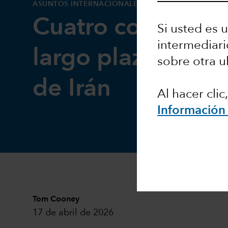
ASUNTOS INTERNACIONALES
Cuatro consecuen
Si usted es u
intermediari
largo plazo de la
sobre otra u
de Irán
Al hacer cli
Información 
Tom Cooney
17 de abril de 2026