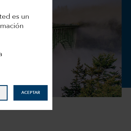
ted es un
ormación
a
ACEPTAR