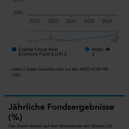
-50%
2022
2023
2024
2025
2026
2022
2022
2026
2026
Capital Group New
Index
End of interactive chart.
Economy Fund (LUX) Z
1
Index 1 Daten beziehen sich auf den MSCI ACWI NR
USD.
Jährliche Fondsergebnisse
(%)
Das Datum basiert auf dem Monatsende des Monats Juli,