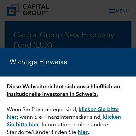
menu
MENU
Capital Group New Economy
Fund (LUX)
Wachstum und Innovationen in einer Welt im
Wichtige Hinweise
Wandel
Verkaufsprospekt
Diese Webseite richtet sich ausschließlich an
institutionelle Investoren in Schweiz.
Monatsbericht
Wenn Sie Privatanleger sind,
klicken Sie bitte
hier
;
wenn Sie Finanzintermediär sind,
klicken
Sie bitte hier
. Informationen über andere
Standorte/Länder finden Sie
hier
.