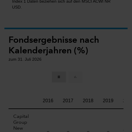
Index 1 Daten beziehen sich auf den MSCI ACWI NR
USD.
Fondsergebnisse nach
Kalenderjahren (%)
zum 31. Juli 2026
2016
2017
2018
2019
202
Capital
Group
New
—
—
—
—
21.4