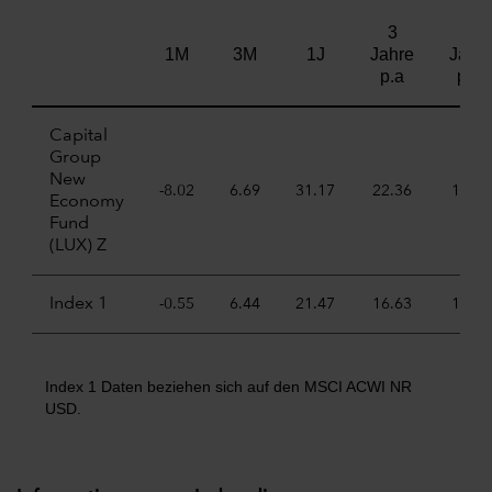
3
5
1M
3M
1J
Jahre
Jahr
p.a
p.a.
Capital
Group
New
-8.02
6.69
31.17
22.36
11.55
Economy
Fund
(LUX) Z
Index 1
-0.55
6.44
21.47
16.63
11.52
Index 1 Daten beziehen sich auf den MSCI ACWI NR
USD.