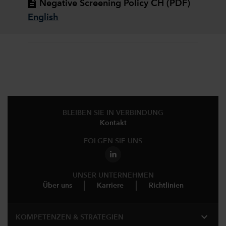
Negative Screening Policy CH (PDF)
English
BLEIBEN SIE IN VERBINDUNG
Kontakt
FOLGEN SIE UNS
UNSER UNTERNEHMEN
Über uns
Karriere
Richtlinien
expand_more
KOMPETENZEN & STRATEGIEN