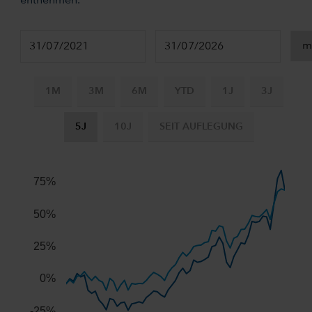
entnehmen.
1M
3M
6M
YTD
1J
3J
5J
10J
SEIT AUFLEGUNG
Chart
Combination chart with 3 data series.
75%
The chart has 2 X axes displaying Time, and navigator-x-ax
The chart has 2 Y axes displaying values, and navigator-y-
50%
25%
0%
-25%