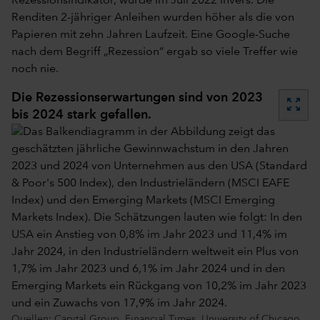
Rezessionsindikator, wurde im Juli 2022 invers. Die
Renditen 2-jähriger Anleihen wurden höher als die von
Papieren mit zehn Jahren Laufzeit. Eine Google-Suche
nach dem Begriff „Rezession“ ergab so viele Treffer wie
noch nie.
Die Rezessionserwartungen sind von 2023
zoom_out_map
bis 2024 stark gefallen.
Quellen: Capital Group, Financial Times, University of Chicago.