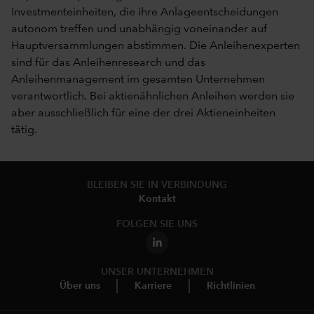
Investmenteinheiten, die ihre Anlageentscheidungen
autonom treffen und unabhängig voneinander auf
Hauptversammlungen abstimmen. Die Anleihenexperten
sind für das Anleihenresearch und das
Anleihenmanagement im gesamten Unternehmen
verantwortlich. Bei aktienähnlichen Anleihen werden sie
aber ausschließlich für eine der drei Aktieneinheiten
tätig.
BLEIBEN SIE IN VERBINDUNG
Kontakt
FOLGEN SIE UNS
UNSER UNTERNEHMEN
Über uns
Karriere
Richtlinien