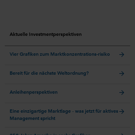
Aktuelle Investmentperspektiven
arrow_forward
Vier Grafiken zum Marktkonzentrations-risiko
arrow_forward
Bereit für die nächste Weltordnung?
arrow_forward
Anleihenperspektiven
arrow_forward
Eine einzigartige Marktlage – was jetzt für aktives
Management spricht