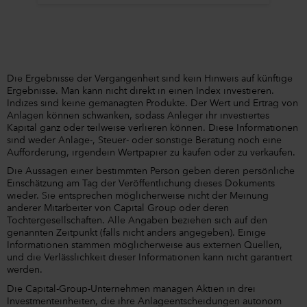
Die Ergebnisse der Vergangenheit sind kein Hinweis auf künftige
Ergebnisse. Man kann nicht direkt in einen Index investieren.
Indizes sind keine gemanagten Produkte. Der Wert und Ertrag von
Anlagen können schwanken, sodass Anleger ihr investiertes
Kapital ganz oder teilweise verlieren können. Diese Informationen
sind weder Anlage-, Steuer- oder sonstige Beratung noch eine
Aufforderung, irgendein Wertpapier zu kaufen oder zu verkaufen.
Die Aussagen einer bestimmten Person geben deren persönliche
Einschätzung am Tag der Veröffentlichung dieses Dokuments
wieder. Sie entsprechen möglicherweise nicht der Meinung
anderer Mitarbeiter von Capital Group oder deren
Tochtergesellschaften. Alle Angaben beziehen sich auf den
genannten Zeitpunkt (falls nicht anders angegeben). Einige
Informationen stammen möglicherweise aus externen Quellen,
und die Verlässlichkeit dieser Informationen kann nicht garantiert
werden.
Die Capital-Group-Unternehmen managen Aktien in drei
Investmenteinheiten, die ihre Anlageentscheidungen autonom