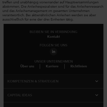
treffen und unabhängig voneinander auf Hauptversammlungen
abstimmen. Die Anleihespezialisten sind für das Anleihenresearch
und das Anleihemanagement im gesamten Unternehmen
verantwortlich. Bei aktienähnlichen Anleihen werden sie aber
ausschließlich für eine der drei Einheiten tätig.
BLEIBEN SIE IN VERBINDUNG
Kontakt
FOLGEN SIE UNS
UNSER UNTERNEHMEN
Über uns
Karriere
Richtlinien
expand_more
KOMPETENZEN & STRATEGIEN
expand_more
CAPITAL IDEAS