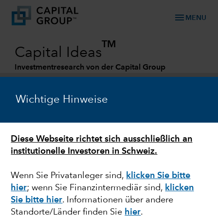
menu
MENU
TM
Capital Ideas
Investmentresearch von der Capital Group
Categories
Wichtige Hinweise
Diese Webseite richtet sich ausschließlich an
institutionelle Investoren in Schweiz.
Wenn Sie Privatanleger sind,
klicken Sie bitte
hier
;
wenn Sie Finanzintermediär sind,
klicken
ANLEIHEN
Sie bitte hier
. Informationen über andere
Standorte/Länder finden Sie
hier
.
Stetiger laufender