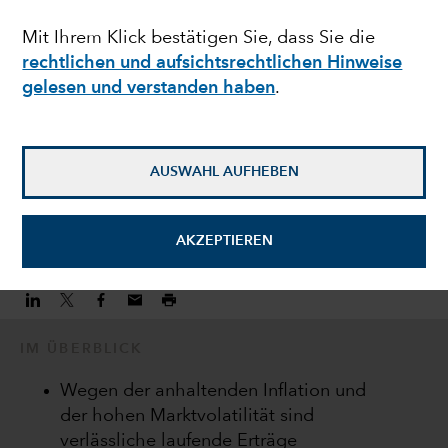
Ertrag durch flexible
Mit Ihrem Klick bestätigen Sie, dass Sie die
rechtlichen und aufsichtsrechtlichen Hinweise
Anleiheninvestments
gelesen und verstanden haben
.
Damien J. McCann
Anleihenportfoliomanager
AUSWAHL AUFHEBEN
10. November 2022
AKZEPTIEREN
IM ÜBERBLICK
Wegen der anhaltenden Inflation und
der hohen Marktvolatilität sind
verlässliche laufende Erträge