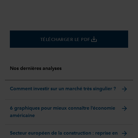
save_alt
TÉLÉCHARGER LE PDF
Nos dernières analyses
arrow_forward
Comment investir sur un marché très singulier ?
arrow_forward
6 graphiques pour mieux connaître l’économie
américaine
arrow_forward
Secteur européen de la construction : reprise en