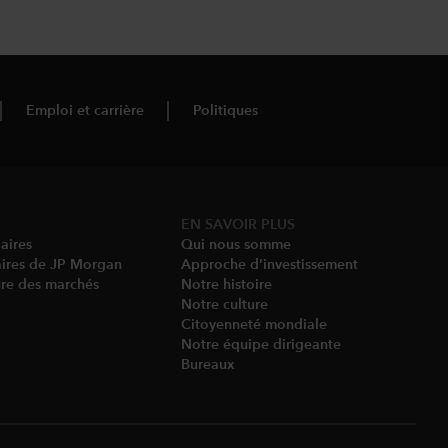
Emploi et carrière
Politiques
EN SAVOIR PLUS
aires
Qui nous somme​
aires de JP Morgan
Approche d’investissement
ure des marchés
Notre histoire​
Notre culture
Citoyenneté mondiale
Notre équipe dirigeante​
Bureaux​