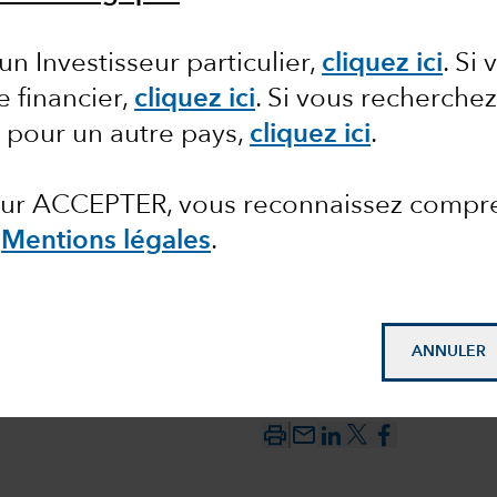
olitique
un Investisseur particulier,
cliquez ici
.
Si 
e financier,
cliquez ici
. Si vous recherche
icaines
 pour un autre pays,
cliquez ici
.
 sur ACCEPTER, vous reconnaissez compr
s
Mentions légales
.
ANNULER
mail_outline