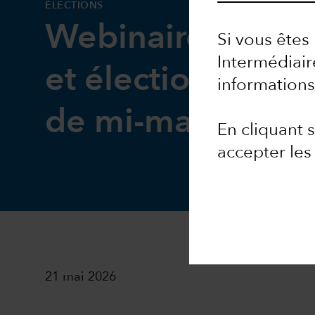
ÉLECTIONS
Webinaire : géop
Si vous êtes 
Intermédiair
et élections amér
informations
de mi-mandat
En cliquant
accepter le
21 mai 2026