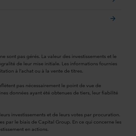
arrow_forward
i ne sont pas gérés. La valeur des investissements et le
gralité de leur mise initiale. Les informations fournies
ation à l’achat ou à la vente de titres.
reflètent pas nécessairement le point de vue de
ines données ayant été obtenues de tiers, leur fiabilité
leurs investissements et de leurs votes par procuration.
res par le biais de Capital Group. En ce qui concerne les
estissement en actions.