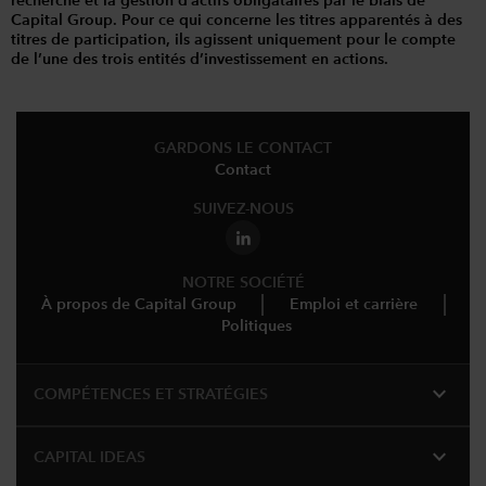
recherche et la gestion d’actifs obligataires par le biais de
Capital Group. Pour ce qui concerne les titres apparentés à des
titres de participation, ils agissent uniquement pour le compte
de l’une des trois entités d’investissement en actions.
GARDONS LE CONTACT
Contact
SUIVEZ-NOUS
NOTRE SOCIÉTÉ
À propos de Capital Group
Emploi et carrière
Politiques
expand_more
COMPÉTENCES ET STRATÉGIES
expand_more
CAPITAL IDEAS