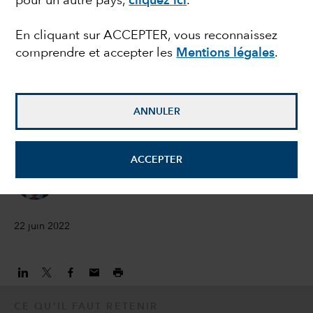
pour un autre pays,
cliquez ici
.
d’entreprise investment
En cliquant sur ACCEPTER, vous reconnaissez
comprendre et accepter les
Mentions légales
.
grade : faut-il investir
en ces temps de
ANNULER
volatilité exacerbée ?
ACCEPTER
Peter Becker
Directeur des investissements
22 juin 2022
CE QU'IL FAUT RETENIR