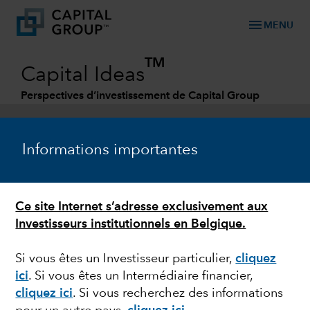
menu
MENU
TM
Capital Ideas
Perspectives d’investissement de Capital Group
Categories
Informations importantes
Ce site Internet s’adresse exclusivement aux
Investisseurs institutionnels en Belgique.
Si vous êtes un Investisseur particulier,
cliquez
ici
.
Si vous êtes un Intermédiaire financier,
GESTION OBLIGATAIRE
cliquez ici
. Si vous recherchez des informations
Obligations