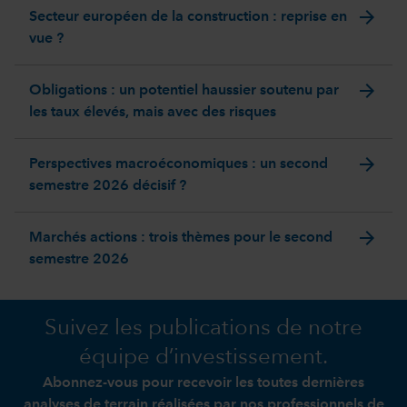
arrow_forward
Secteur européen de la construction : reprise en
vue ?
arrow_forward
Obligations : un potentiel haussier soutenu par
les taux élevés, mais avec des risques
arrow_forward
Perspectives macroéconomiques : un second
semestre 2026 décisif ?
arrow_forward
Marchés actions : trois thèmes pour le second
semestre 2026
Suivez les publications de notre
équipe d’investissement.
Abonnez-vous pour recevoir les toutes dernières
analyses de terrain réalisées par nos professionnels de