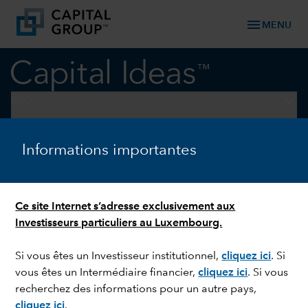
menu
MENU
keyboard_arrow_down
ESG
ESG
Informations importantes
IA : quel impact pour l’ESG ?
Ce site Internet s’adresse exclusivement aux
Investisseurs particuliers au Luxembourg.
Si vous êtes un Investisseur institutionnel,
cliquez ici
. Si
vous êtes un Intermédiaire financier,
cliquez ici
. Si vous
recherchez des informations pour un autre pays,
cliquez ici
.