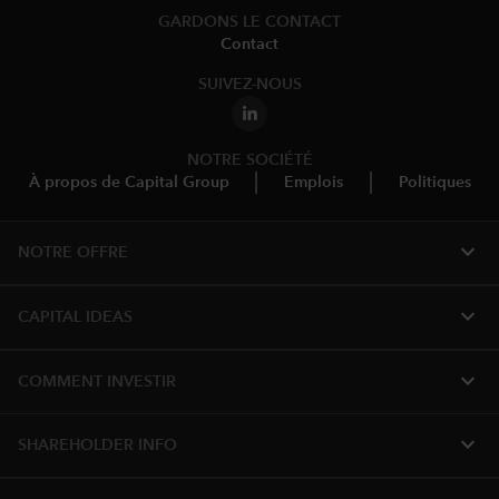
GARDONS LE CONTACT
Contact
SUIVEZ-NOUS
NOTRE SOCIÉTÉ
À propos de Capital Group
Emplois
Politiques
expand_more
NOTRE OFFRE
expand_more
CAPITAL IDEAS
expand_more
COMMENT INVESTIR
expand_more
SHAREHOLDER INFO