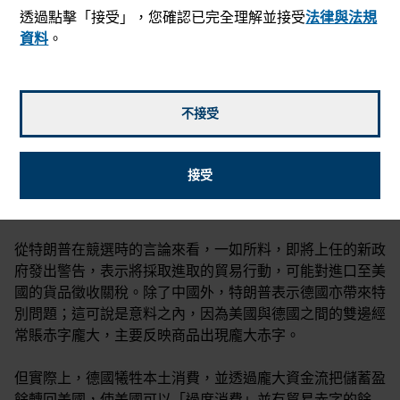
透過點擊「接受」，您確認已完全理解並接受
法律與法規
資料
。
不接受
Robert Lind
和
Beth Beckett
2024年11月15日
接受
mail_outline
從特朗普在競選時的言論來看，一如所料，即將上任的新政
府發出警告，表示將採取進取的貿易行動，可能對進口至美
國的貨品徵收關稅。除了中國外，特朗普表示德國亦帶來特
別問題；這可說是意料之內，因為美國與德國之間的雙邊經
常賬赤字龐大，主要反映商品出現龐大赤字。
但實際上，德國犧牲本土消費，並透過龐大資金流把儲蓄盈