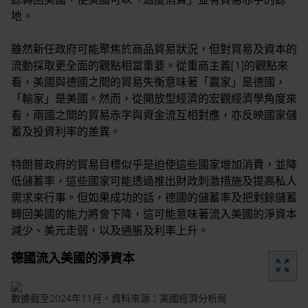
餘轉回美國，使美國可以「過度消費」並有貿易赤字的餘
地。
雖然新任政府可能聚焦於商品貿易狀況，但對貿易及資本的
流動採取更全面的觀點相當重要。從重商主義[1]的觀點來
看，美國與德國之間的貿易失衡意味著「贏家」是德國，
「輸家」是美國。然而，從開放型經濟的宏觀經濟學角度來
看，兩國之間的貿易赤字與資金流互相對應，亦反映國家儲
蓄及投資利率的差異。
特朗普政府的貿易目標似乎是迫使這些國家增加消費，並降
低儲蓄率，這些國家可能透過推出財政刺激措施及提高私人
需求來行事。但如果成功的話，德國的儲蓄率及把剩餘儲蓄
轉回美國的能力將會下降，這可能意味著流入美國的淨資本
減少、美元走弱，以及通脹及利率上升。
德國流入美國的淨資本
zoom_out_map
數據截至2024年11月。資料來源：美國經濟分析局