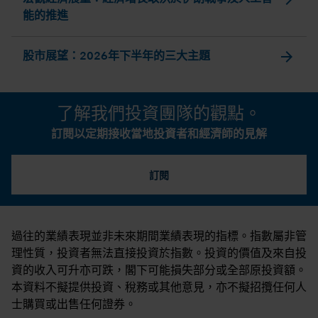
能的推進
arrow_forward
股市展望：2026年下半年的三大主題
了解我們投資團隊的觀點。
訂閱以定期接收當地投資者和經濟師的見解
訂閱
過往的業績表現並非未來期間業績表現的指標。指數屬非管
理性質，投資者無法直接投資於指數。投資的價值及來自投
資的收入可升亦可跌，閣下可能損失部分或全部原投資額。
本資料不擬提供投資、稅務或其他意見，亦不擬招攬任何人
士購買或出售任何證券。