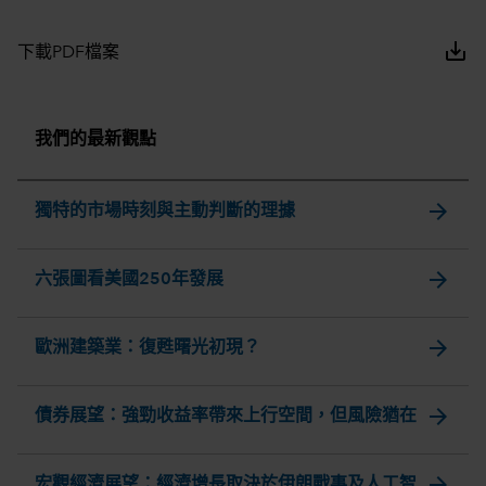
save_alt
下載PDF檔案
我們的最新觀點
arrow_forward
獨特的市場時刻與主動判斷的理據
arrow_forward
六張圖看美國250年發展
arrow_forward
歐洲建築業：復甦曙光初現？
arrow_forward
債券展望：強勁收益率帶來上行空間，但風險猶在
arrow_forward
宏觀經濟展望：經濟增長取決於伊朗戰事及人工智