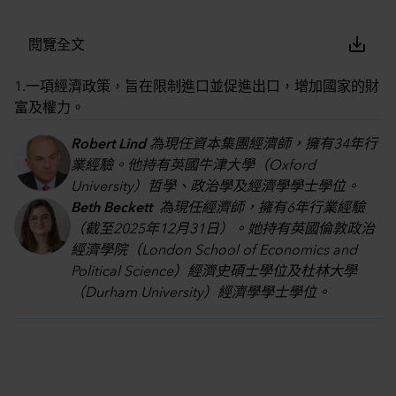
save_alt
閱覽全文
1.一項經濟政策，旨在限制進口並促進出口，增加國家的財
富及權力。
Robert Lind
為現任資本集團經濟師，擁有34年行
業經驗。他持有英國牛津大學（Oxford
University）哲學、政治學及經濟學學士學位。
Beth Beckett
為現任經濟師，擁有6年行業經驗
（截至2025年12月31日）。她持有英國倫敦政治
經濟學院（London School of Economics and
Political Science）經濟史碩士學位及杜林大學
（Durham University）經濟學學士學位。