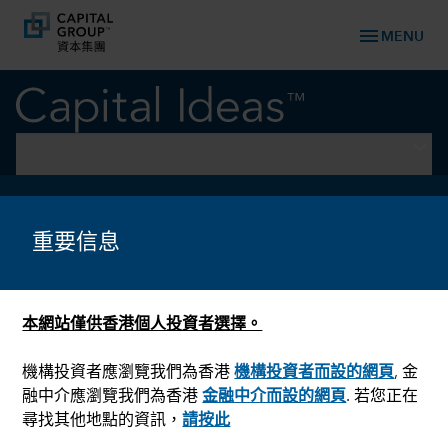
menu
MENU
keyboard_arrow_down
政治
美國大選：特朗普的重商主義
重要信息
可能導致歐洲市場動盪
本網站僅供香港個人投資者選擇。
機構投資者應瀏覽我們為香港
機構投資者而設的網頁
, 金
融中介應瀏覽我們為香港
金融中介而設的網頁
. 若您正在
尋找其他地點的資訊，
請按此