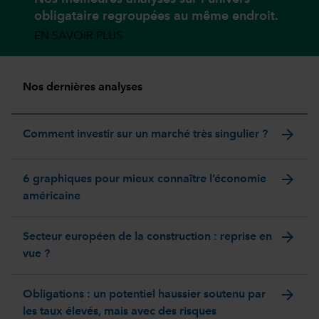
obligataire regroupées au même endroit.
EN SAVOIR PLUS
Nos dernières analyses
arrow_forward
Comment investir sur un marché très singulier ?
arrow_forward
6 graphiques pour mieux connaître l’économie
américaine
arrow_forward
Secteur européen de la construction : reprise en
vue ?
arrow_forward
Obligations : un potentiel haussier soutenu par
les taux élevés, mais avec des risques