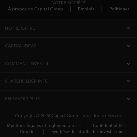
NOTRE SOCIÉTÉ
À propos de Capital Group
Emplois
Politiques
expand_more
NOTRE OFFRE
expand_more
CAPITAL IDEAS
expand_more
COMMENT INVESTIR
expand_more
SHAREHOLDER INFO
expand_more
EN SAVOIR PLUS
Copyright © 2026 Capital Group. Tous droits réservés.
Mentions légales et réglementaires
Confidentialité
Cookies
Synthèse des droits des investisseurs