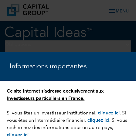
menu
MENU
keyboard_arrow_down
Obligations
OBLIGATIONS
Informations importantes
Obligations investment
grade : un marché solide en
Ce site Internet s’adresse exclusivement aux
dépit des apparences
Investisseurs particuliers en France.
Si vous êtes un Investisseur institutionnel,
cliquez ici
. Si
vous êtes un Intermédiaire financier,
cliquez ici
. Si vous
recherchez des informations pour un autre pays,
cliquez ici
.