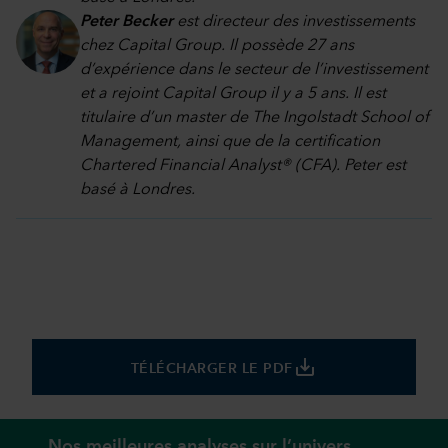
Peter Becker
est directeur des investissements
chez Capital Group. Il possède 27 ans
d’expérience dans le secteur de l’investissement
et a rejoint Capital Group il y a 5 ans. Il est
titulaire d’un master de The Ingolstadt School of
Management, ainsi que de la certification
Chartered Financial Analyst® (CFA). Peter est
basé à Londres.
save_alt
TÉLÉCHARGER LE PDF
Nos meilleures analyses sur l’univers