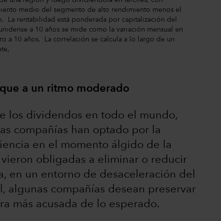
de una región y luego dividiéndola en terciles, con
dimiento medio del segmento de alto rendimiento menos el
 La rentabilidad está ponderada por capitalización del
dounidense a 10 años se mide como la variación mensual en
ro a 10 años. La correlación se calcula a lo largo de un
nte,
unque a un ritmo moderado
 los dividendos en todo el mundo,
as compañías han optado por la
riencia en el momento álgido de la
ieron obligadas a eliminar o reducir
, en un entorno de desaceleración del
l, algunas compañías desean preservar
fuera más acusada de lo esperado.