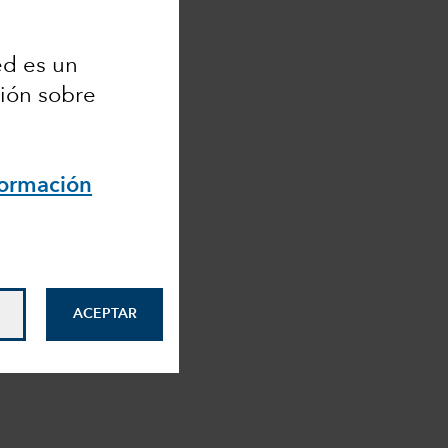
ted es un
ción sobre
formación
ACEPTAR