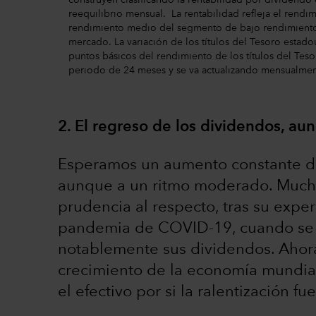
construyen clasificando la rentabilidad por dividendo 
reequilibrio mensual. La rentabilidad refleja el ren
rendimiento medio del segmento de bajo rendimiento.
mercado. La variación de los títulos del Tesoro esta
puntos básicos del rendimiento de los títulos del Teso
periodo de 24 meses y se va actualizando mensualme
2. El regreso de los dividendos, a
Esperamos un aumento constante de
aunque a un ritmo moderado. Much
prudencia al respecto, tras su expe
pandemia de COVID-19, cuando se v
notablemente sus dividendos. Ahora
crecimiento de la economía mundia
el efectivo por si la ralentización 