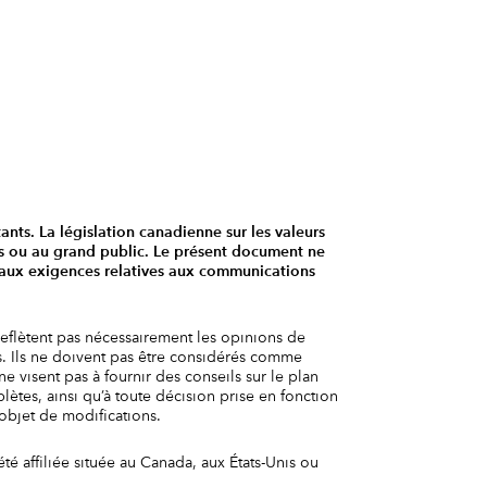
tants. La législation canadienne sur les valeurs
els ou au grand public. Le présent document ne
t aux exigences relatives aux communications
reflètent pas nécessairement les opinions de
s. Ils ne doivent pas être considérés comme
e visent pas à fournir des conseils sur le plan
lètes, ainsi qu’à toute décision prise en fonction
’objet de modifications.
 affiliée située au Canada, aux États-Unis ou