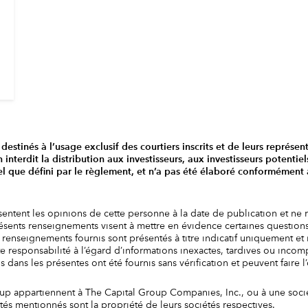
destinés à l’usage exclusif des courtiers inscrits et de leurs représen
nterdit la distribution aux investisseurs, aux investisseurs potenti
el que défini par le règlement, et n’a pas été élaboré conformémen
sentent les opinions de cette personne à la date de publication et ne 
présents renseignements visent à mettre en évidence certaines question
renseignements fournis sont présentés à titre indicatif uniquement et n
te responsabilité à l’égard d’informations inexactes, tardives ou incomp
dans les présentes ont été fournis sans vérification et peuvent faire l
 appartiennent à The Capital Group Companies, Inc., ou à une société
tés mentionnés sont la propriété de leurs sociétés respectives.