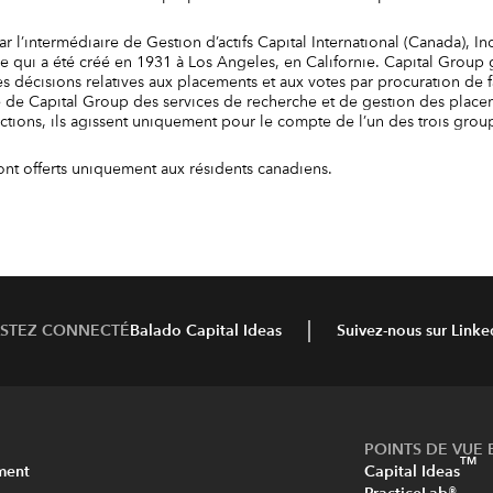
 l’intermédiaire de Gestion d’actifs Capital International (Canada), Inc
qui a été créé en 1931 à Los Angeles, en Californie. Capital Group gè
décisions relatives aux placements et aux votes par procuration de
 de Capital Group des services de recherche et de gestion des placeme
s actions, ils agissent uniquement pour le compte de l’un des trois gro
ont offerts uniquement aux résidents canadiens.
ESTEZ CONNECTÉ
Balado Capital Ideas
Suivez-nous sur Linke
POINTS DE VUE 
TM
ment
Capital Ideas