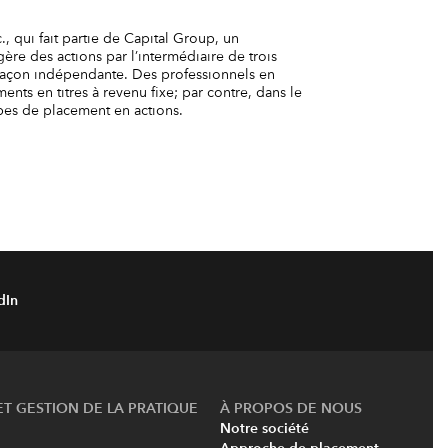
., qui fait partie de Capital Group, un
re des actions par l’intermédiaire de trois
 façon indépendante. Des professionnels en
nts en titres à revenu fixe; par contre, dans le
upes de placement en actions.
dIn
ET GESTION DE LA PRATIQUE
À PROPOS DE NOUS
Notre société