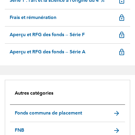
lock_outline
Série T : l’art et la science à l’origine du 4 %
lock_outline
Frais et rémunération
lock_outline
Aperçu et RFG des fonds — Série F
lock_outline
Aperçu et RFG des fonds — Série A
Autres catégories
arrow_forward
Fonds communs de placement
arrow_forward
FNB