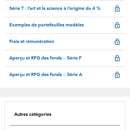
lock_outline
Série T : l’art et la science à l’origine du 4 %
lock_outline
Exemples de portefeuilles modèles
lock_outline
Frais et rémunération
lock_outline
Aperçu et RFG des fonds — Série F
lock_outline
Aperçu et RFG des fonds — Série A
Autres catégories