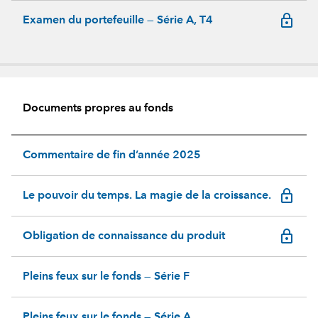
lock_outline
Examen du portefeuille — Série A, T4
Documents propres au fonds
Commentaire de fin d’année 2025
lock_outline
Le pouvoir du temps. La magie de la croissance.
lock_outline
Obligation de connaissance du produit
Pleins feux sur le fonds — Série F
Pleins feux sur le fonds — Série A