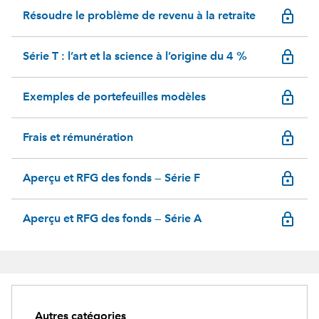
lock_outline
Résoudre le problème de revenu à la retraite
lock_outline
Série T : l’art et la science à l’origine du 4 %
lock_outline
Exemples de portefeuilles modèles
lock_outline
Frais et rémunération
lock_outline
Aperçu et RFG des fonds — Série F
lock_outline
Aperçu et RFG des fonds — Série A
Autres catégories