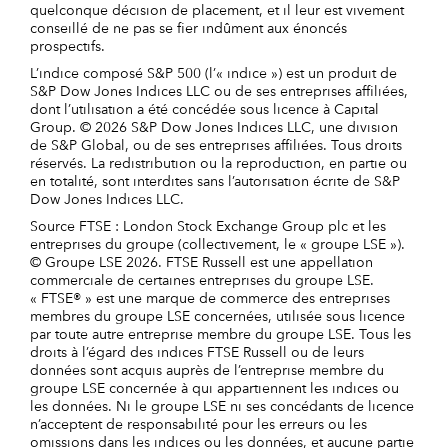
quelconque décision de placement, et il leur est vivement
conseillé de ne pas se fier indûment aux énoncés
prospectifs.
L’indice composé S&P 500 (l’« indice ») est un produit de
S&P Dow Jones Indices LLC ou de ses entreprises affiliées,
dont l’utilisation a été concédée sous licence à Capital
Group. © 2026 S&P Dow Jones Indices LLC, une division
de S&P Global, ou de ses entreprises affiliées. Tous droits
réservés. La redistribution ou la reproduction, en partie ou
en totalité, sont interdites sans l’autorisation écrite de S&P
Dow Jones Indices LLC.
Source FTSE : London Stock Exchange Group plc et les
entreprises du groupe (collectivement, le « groupe LSE »).
© Groupe LSE 2026. FTSE Russell est une appellation
commerciale de certaines entreprises du groupe LSE.
« FTSE® » est une marque de commerce des entreprises
membres du groupe LSE concernées, utilisée sous licence
par toute autre entreprise membre du groupe LSE. Tous les
droits à l’égard des indices FTSE Russell ou de leurs
données sont acquis auprès de l’entreprise membre du
groupe LSE concernée à qui appartiennent les indices ou
les données. Ni le groupe LSE ni ses concédants de licence
n’acceptent de responsabilité pour les erreurs ou les
omissions dans les indices ou les données, et aucune partie