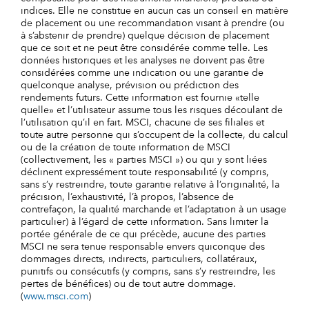
indices. Elle ne constitue en aucun cas un conseil en matière
de placement ou une recommandation visant à prendre (ou
à s’abstenir de prendre) quelque décision de placement
que ce soit et ne peut être considérée comme telle. Les
données historiques et les analyses ne doivent pas être
considérées comme une indication ou une garantie de
quelconque analyse, prévision ou prédiction des
rendements futurs. Cette information est fournie «telle
quelle» et l’utilisateur assume tous les risques découlant de
l’utilisation qu’il en fait. MSCI, chacune de ses filiales et
toute autre personne qui s’occupent de la collecte, du calcul
ou de la création de toute information de MSCI
(collectivement, les « parties MSCI ») ou qui y sont liées
déclinent expressément toute responsabilité (y compris,
sans s’y restreindre, toute garantie relative à l’originalité, la
précision, l’exhaustivité, l’à propos, l’absence de
contrefaçon, la qualité marchande et l’adaptation à un usage
particulier) à l’égard de cette information. Sans limiter la
portée générale de ce qui précède, aucune des parties
MSCI ne sera tenue responsable envers quiconque des
dommages directs, indirects, particuliers, collatéraux,
punitifs ou consécutifs (y compris, sans s’y restreindre, les
pertes de bénéfices) ou de tout autre dommage.
(
www.msci.com
)