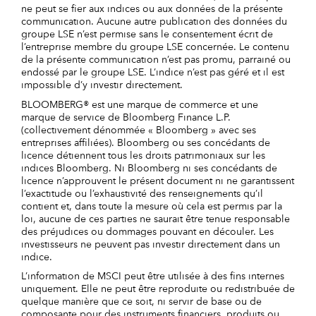
ne peut se fier aux indices ou aux données de la présente
communication. Aucune autre publication des données du
groupe LSE n’est permise sans le consentement écrit de
l’entreprise membre du groupe LSE concernée. Le contenu
de la présente communication n’est pas promu, parrainé ou
endossé par le groupe LSE. L’indice n’est pas géré et il est
impossible d’y investir directement.
BLOOMBERG® est une marque de commerce et une
marque de service de Bloomberg Finance L.P.
(collectivement dénommée « Bloomberg » avec ses
entreprises affiliées). Bloomberg ou ses concédants de
licence détiennent tous les droits patrimoniaux sur les
indices Bloomberg. Ni Bloomberg ni ses concédants de
licence n’approuvent le présent document ni ne garantissent
l’exactitude ou l’exhaustivité des renseignements qu’il
contient et, dans toute la mesure où cela est permis par la
loi, aucune de ces parties ne saurait être tenue responsable
des préjudices ou dommages pouvant en découler. Les
investisseurs ne peuvent pas investir directement dans un
indice.
L’information de MSCI peut être utilisée à des fins internes
uniquement. Elle ne peut être reproduite ou redistribuée de
quelque manière que ce soit, ni servir de base ou de
composante pour des instruments financiers, produits ou