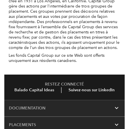
créé en 1931 à Los Angeles, en Californie. Capital Group
gère des actions par l’intermédiaire de trois groupes de
placement. Ces groupes prennent des décisions relatives
aux placements et aux votes par procuration de façon
indépendante. Des professionnels en placements à revenu
fixe fournissent à l’ensemble de Capital Group des services
de recherche et de gestion des placements en titres à
revenu fixe; par contre, dans le cas des titres présentant les
caractéristiques des actions, ils agissent uniquement pour le
compte de l’un des trois groupes de placement en actions.
Les fonds Capital Group sur ce site Web sont offerts
uniquement aux résidents canadiens.
RESTEZ CONNECTÉ
Balado Capital Ideas
Suivez-nous sur LinkedIn
expand_more
DOCUMENTATION
expand_more
PLACEMENTS