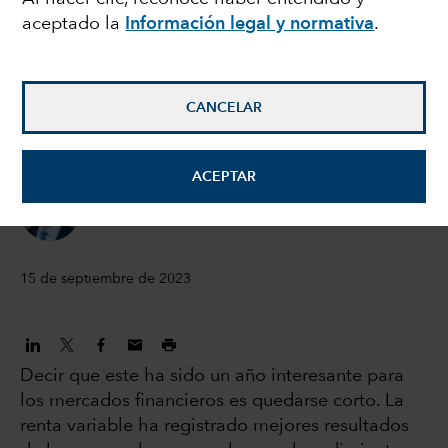
aceptado la
Información legal y normativa
.
tipos puede ofrecer una
oportunidad histórica a
CANCELAR
los inversores
ACEPTAR
Mike Gitlin
Presidente y director general
15 de septiembre de 2023
Decir que este ha sido un año interesante para
los mercados financieros es quedarse corto. La
renta variable ha registrado mejores resultados