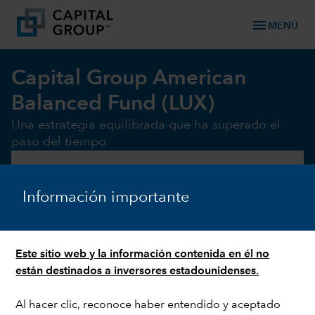
menu
MENÚ
Capital Group American
Balanced Fund (LUX)
Una estrategia equilibrada que ha superado el
paso del tiempo
DESCARGAR FICHA TÉCNICA
Información importante
INFORMACIÓN SOBRE EL FONDO
Este sitio web y la información contenida en él no
están destinados a inversores estadounidenses.
Al hacer clic, reconoce haber entendido y aceptado