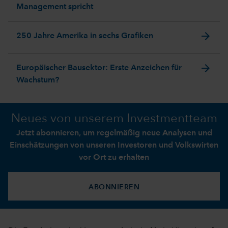
Management spricht
arrow_forward
250 Jahre Amerika in sechs Grafiken
arrow_forward
Europäischer Bausektor: Erste Anzeichen für
Wachstum?
Neues von unserem Investmentteam
Jetzt abonnieren, um regelmäßig neue Analysen und
Einschätzungen von unseren Investoren und Volkswirten
vor Ort zu erhalten
ABONNIEREN