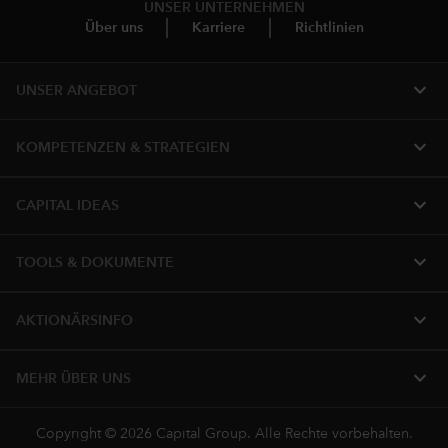
UNSER UNTERNEHMEN
Über uns
Karriere
Richtlinien
expand_more
UNSER ANGEBOT
expand_more
KOMPETENZEN & STRATEGIEN
expand_more
CAPITAL IDEAS
expand_more
TOOLS & DOKUMENTE
expand_more
AKTIONÄRSINFO
expand_more
MEHR ÜBER UNS
Copyright © 2026 Capital Group. Alle Rechte vorbehalten.