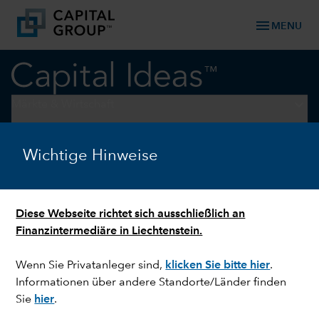
menu
MENU
keyboard_arrow_down
Märkte & Wirtschaft
WAHLEN
Wichtige Hinweise
Schlaglicht: Die Wahl zum
europäischen Parlament
Diese Webseite richtet sich ausschließlich an
Finanzintermediäre in Liechtenstein.
Wenn Sie Privatanleger sind,
klicken Sie bitte hier
.
Informationen über andere Standorte/Länder finden
Sie
hier
.