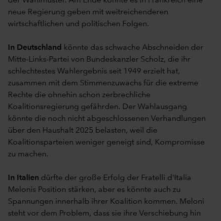
der Wahlmuster. Am Ende könnte es in Frankreich eine
neue Regierung geben mit weitreichenderen
wirtschaftlichen und politischen Folgen.
In Deutschland
könnte das schwache Abschneiden der
Mitte-Links-Partei von Bundeskanzler Scholz, die ihr
schlechtestes Wahlergebnis seit 1949 erzielt hat,
zusammen mit dem Stimmenzuwachs für die extreme
Rechte die ohnehin schon zerbrechliche
Koalitionsregierung gefährden. Der Wahlausgang
könnte die noch nicht abgeschlossenen Verhandlungen
über den Haushalt 2025 belasten, weil die
Koalitionsparteien weniger geneigt sind, Kompromisse
zu machen.
In Italien
dürfte der große Erfolg der Fratelli d'Italia
Melonis Position stärken, aber es könnte auch zu
Spannungen innerhalb ihrer Koalition kommen. Meloni
steht vor dem Problem, dass sie ihre Verschiebung hin