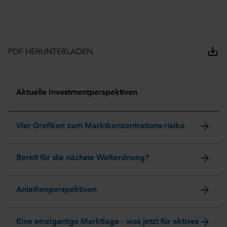
save_alt
PDF HERUNTERLADEN
Aktuelle Investmentperspektiven
arrow_forward
Vier Grafiken zum Marktkonzentrations-risiko
arrow_forward
Bereit für die nächste Weltordnung?
arrow_forward
Anleihenperspektiven
arrow_forward
Eine einzigartige Marktlage – was jetzt für aktives