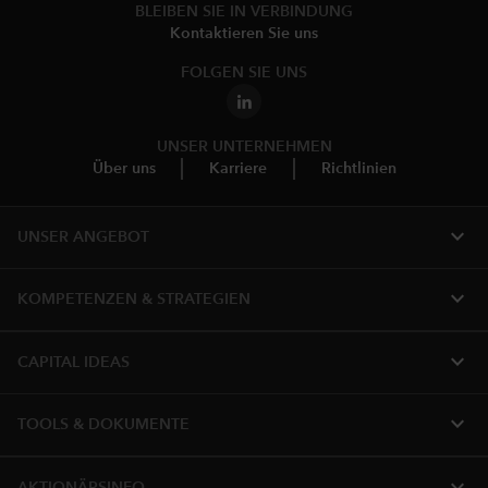
BLEIBEN SIE IN VERBINDUNG
Kontaktieren Sie uns
FOLGEN SIE UNS
UNSER UNTERNEHMEN
Über uns
Karriere
Richtlinien
expand_more
UNSER ANGEBOT
expand_more
KOMPETENZEN & STRATEGIEN
expand_more
CAPITAL IDEAS
expand_more
TOOLS & DOKUMENTE