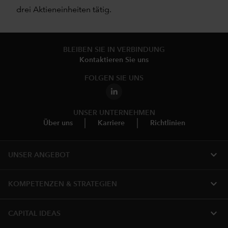
drei Aktieneinheiten tätig.
BLEIBEN SIE IN VERBINDUNG
Kontaktieren Sie uns
FOLGEN SIE UNS
UNSER UNTERNEHMEN
Über uns
Karriere
Richtlinien
expand_more
UNSER ANGEBOT
expand_more
KOMPETENZEN & STRATEGIEN
expand_more
CAPITAL IDEAS