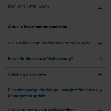
save_alt
PDF HERUNTERLADEN
Aktuelle Investmentperspektiven
arrow_forward
Vier Grafiken zum Marktkonzentrations-risiko
arrow_forward
Bereit für die nächste Weltordnung?
arrow_forward
Anleihenperspektiven
arrow_forward
Eine einzigartige Marktlage – was jetzt für aktives
Management spricht
arrow_forward
250 Jahre Amerika in sechs Grafiken