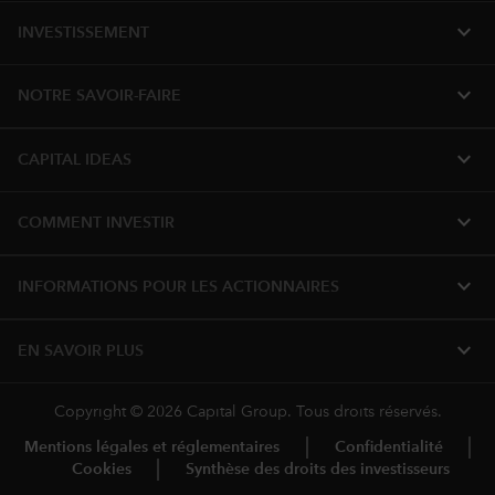
expand_more
INVESTISSEMENT
expand_more
NOTRE SAVOIR-FAIRE
expand_more
CAPITAL IDEAS
expand_more
COMMENT INVESTIR
expand_more
INFORMATIONS POUR LES ACTIONNAIRES
expand_more
EN SAVOIR PLUS
Copyright © 2026 Capital Group. Tous droits réservés.
Mentions légales et réglementaires
Confidentialité
Cookies
Synthèse des droits des investisseurs