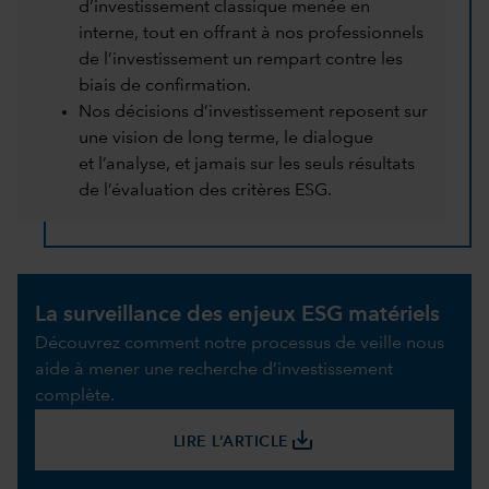
d’investissement classique menée en
interne, tout en offrant à nos professionnels
de l’investissement un rempart contre les
biais de confirmation.
Nos décisions d’investissement reposent sur
une vision de long terme, le dialogue
et l’analyse, et jamais sur les seuls résultats
de l’évaluation des critères ESG.
La surveillance des enjeux ESG matériels
Découvrez comment notre processus de veille nous
aide à mener une recherche d’investissement
complète.
save_alt
LIRE L’ARTICLE