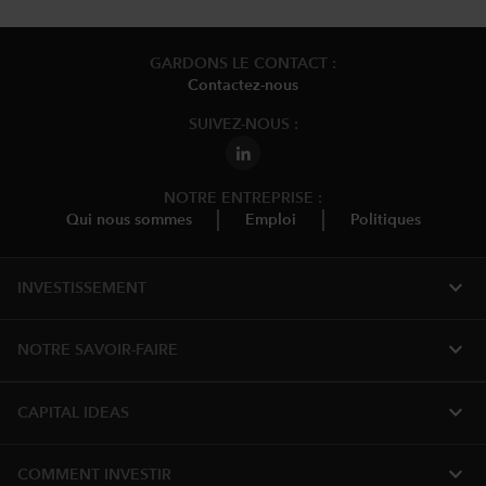
GARDONS LE CONTACT :
Contactez-nous
SUIVEZ-NOUS :
NOTRE ENTREPRISE :
Qui nous sommes
Emploi
Politiques
expand_more
INVESTISSEMENT
expand_more
NOTRE SAVOIR-FAIRE
expand_more
CAPITAL IDEAS
expand_more
COMMENT INVESTIR