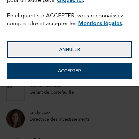
pour un autre pays,
cliquez ici
.
une aubaine ?
En cliquant sur ACCEPTER, vous reconnaissez
comprendre et accepter les
Mentions légales
.
Eu-Gene Cheah
Gérant de portefeuille
ANNULER
Akira Horiguchi
Gérant de portefeuille d’actions
ACCEPTER
Dickon Corrado
Gérant de portefeuille
Emily Liao
Directrice des investissements