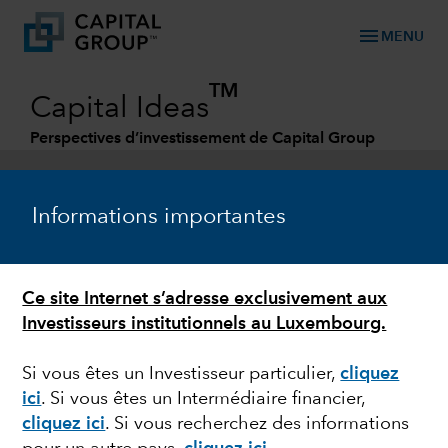
menu
MENU
TM
Capital Ideas
Perspectives d’investissement de Capital Group
Categories
Informations importantes
Ce site Internet s’adresse exclusivement aux
Investisseurs institutionnels au Luxembourg.
Si vous êtes un Investisseur particulier,
cliquez
ici
.
Si vous êtes un Intermédiaire financier,
ACTIONS
cliquez ici
.
Si vous recherchez des informations
Japon : les réformes,