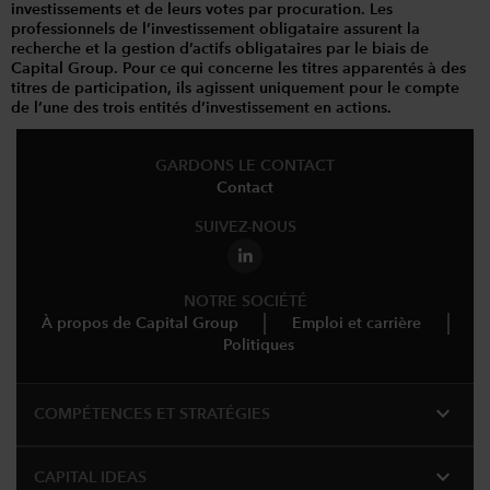
investissements et de leurs votes par procuration. Les
professionnels de l’investissement obligataire assurent la
recherche et la gestion d’actifs obligataires par le biais de
Capital Group. Pour ce qui concerne les titres apparentés à des
titres de participation, ils agissent uniquement pour le compte
de l’une des trois entités d’investissement en actions.
GARDONS LE CONTACT
Contact
SUIVEZ-NOUS
NOTRE SOCIÉTÉ
À propos de Capital Group
Emploi et carrière
Politiques
expand_more
COMPÉTENCES ET STRATÉGIES
expand_more
CAPITAL IDEAS