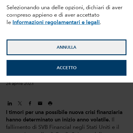
Selezionando una delle opzioni, dichiari di aver
l'aumento della
compreso appieno e di aver accettato
le
Informazioni regolamentari e legali
.
dispersione degli
spread creditizi offre
ANNULLA
opportunità ai gestori
attivi
ACCETTO
24 aprile 2023
I timori per una possibile nuova crisi finanziaria
hanno determinato un inizio anno volatile.
Il
fallimento di SVB Financial negli Stati Uniti e il