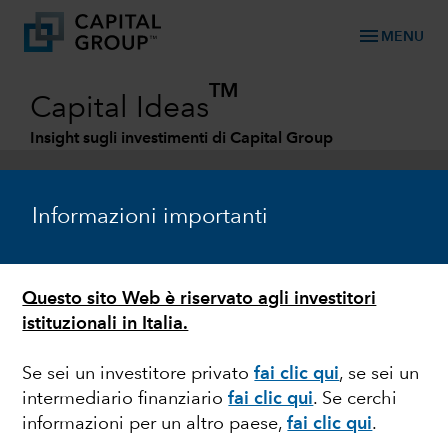
menu
MENU
TM
Capital Ideas
Insight sugli investimenti di Capital Group
Categories
Informazioni importanti
Questo sito Web è riservato agli investitori
istituzionali in Italia.
Se sei un investitore privato
fai clic qui
, se sei un
intermediario finanziario
fai clic qui
.
Se cerchi
REDDITO FISSO
informazioni per un altro paese,
fai clic qui
.
Titoli societari globali: