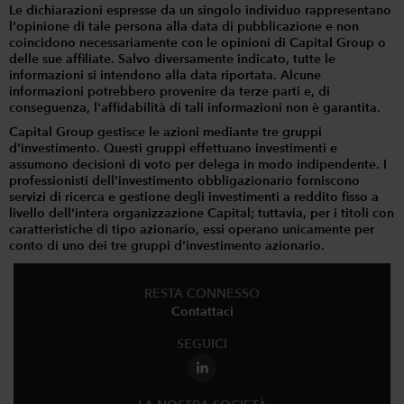
Le dichiarazioni espresse da un singolo individuo rappresentano
l'opinione di tale persona alla data di pubblicazione e non
coincidono necessariamente con le opinioni di Capital Group o
delle sue affiliate. Salvo diversamente indicato, tutte le
informazioni si intendono alla data riportata. Alcune
informazioni potrebbero provenire da terze parti e, di
conseguenza, l'affidabilità di tali informazioni non è garantita.
Capital Group gestisce le azioni mediante tre gruppi
d'investimento. Questi gruppi effettuano investimenti e
assumono decisioni di voto per delega in modo indipendente. I
professionisti dell'investimento obbligazionario forniscono
servizi di ricerca e gestione degli investimenti a reddito fisso a
livello dell'intera organizzazione Capital; tuttavia, per i titoli con
caratteristiche di tipo azionario, essi operano unicamente per
conto di uno dei tre gruppi d'investimento azionario.
RESTA CONNESSO
Contattaci
SEGUICI