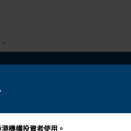
expand_more
股票
環境、社會及管治
展望
市場與經濟
息
香港機構投資者使用。