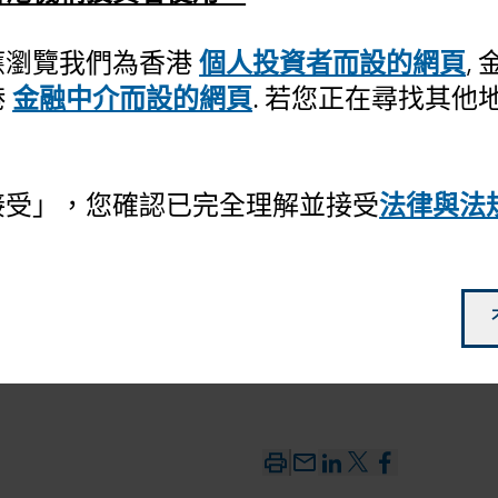
應瀏覽我們為香港
個人投資者而設的網頁
,
投資級企
港
金融中介而設的網頁
. 若您正在尋找其他
接受」，您確認已完全理解並接受
法律與法
mail_outline