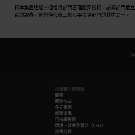
資本集團透過三個投資部門管理股票投資。該等部門獨立
點的證券，他們僅代表三個股票投資部門的其中之一。
保
投資實力與策略
股票
固定收益
多元資產
新興市場
可持續投資
環境、社會及管治（ESG）
投資方針