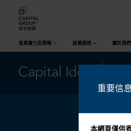
expand_more
expand_more
投資實力及策略
投資透視
關於我們
固定收益
重要信
本網頁僅供