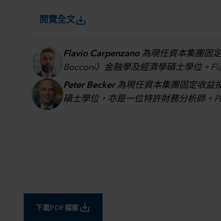
save_alt
閱覽全文
Flavio Carpenzano
為現任資本集團固定收
Bocconi）金融學及經濟學碩士學位。Fl
Peter Becker
為現任資本集團固定收益投資總監
碩士學位，亦是一位特許財務分析師。Pe
save_alt
下載PDF檔案