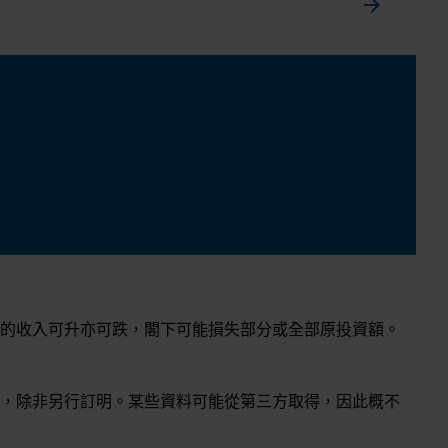
arrow_forward
的收入可升亦可跌，閣下可能損失部分或全部原投資額。
，除非另行訂明。某些資料可能從第三方取得，因此概不