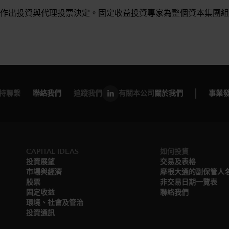
作出投資與代理投票決定。固定收益投資專家為整個資本集團組
持聯繫
聯絡我們
追蹤我們
有關本公司
關於我們
事業
CAPITAL IDEAS
如何投資
投資展望
交易及表格
市場與經濟
摩根大通的副保管人
股票
非交易日期一覽表
固定收益
聯絡我們
環境、社會及管治
投資通訊