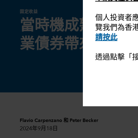
固定收益
個人投資者
當時機成熟：全球
覽我們為香
請按此
業債券帶來機會
透過點擊「
Flavio Carpenzano
和
Peter Becker
2024年9月18日