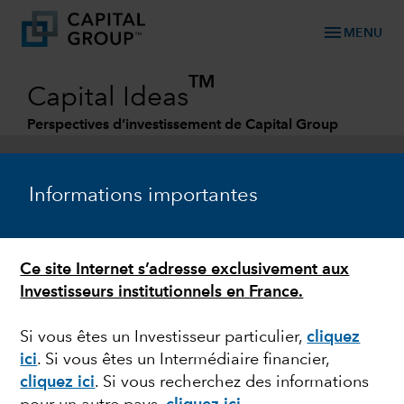
menu
MENU
TM
Capital Ideas
Perspectives d’investissement de Capital Group
Categories
Informations importantes
Ce site Internet s’adresse exclusivement aux
Investisseurs institutionnels en France.
Si vous êtes un Investisseur particulier,
cliquez
ici
.
Si vous êtes un Intermédiaire financier,
POLITIQUE
cliquez ici
.
Si vous recherchez des informations
La guerre en Ukraine