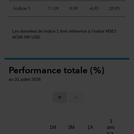
Indice 1
11,09
8,89
-4,85
28,93
6
Les données de Indice 1 font référence à l’indice MSCI
ACWI NR USD
Performance totale (%)
au 31 juillet 2026
3
5
1M
3M
1A
ans
an
p.a.
p.a