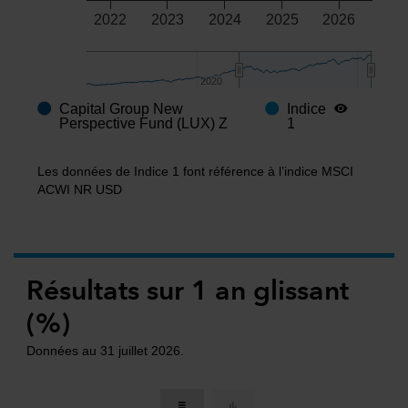
2022
2023
2024
2025
2026
2020
2020
Capital Group New
Indice
End of interactive chart.
Perspective Fund (LUX) Z
1
Les données de Indice 1 font référence à l’indice MSCI
ACWI NR USD
Résultats sur 1 an glissant
(%)
Données au 31 juillet 2026.