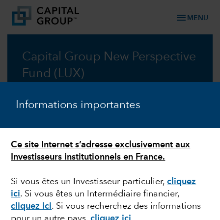
menu
MENU
Capital Group New Perspective
Fund (LUX)
Un regard neuf sur l’investissement mondial,
Informations importantes
depuis 50 ans
Prospectus
Ce site Internet s’adresse exclusivement aux
Investisseurs institutionnels en France.
Commentaire
Si vous êtes un Investisseur particulier,
cliquez
ici
.
Si vous êtes un Intermédiaire financier,
cliquez ici
.
Si vous recherchez des informations
pour un autre pays,
cliquez ici
.