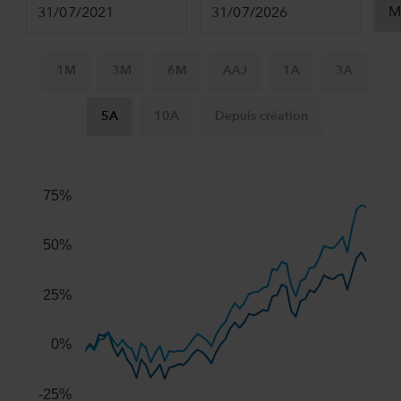
1M
3M
6M
AAJ
1A
3A
5A
10A
Depuis création
Chart
Combination chart with 3 data series.
The chart has 2 X axes displaying Time, and navigator-x-ax
75%
The chart has 2 Y axes displaying values, and navigator-y-
50%
25%
0%
-25%