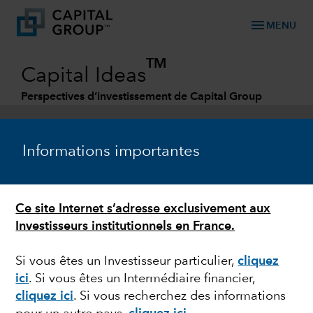
menu
MENU
TM
Capital Ideas
Perspectives d’investissement de Capital Group
Categories
Informations importantes
Ce site Internet s’adresse exclusivement aux
Investisseurs institutionnels en France.
Si vous êtes un Investisseur particulier,
cliquez
ici
.
Si vous êtes un Intermédiaire financier,
GESTION OBLIGATAIRE
cliquez ici
.
Si vous recherchez des informations
Obligations high yield :