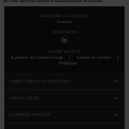
de l’une des trois entités d’investissement en actions.
GARDONS LE CONTACT
Contact
SUIVEZ-NOUS
NOTRE SOCIÉTÉ
À propos de Capital Group
Emploi et carrière
Politiques
expand_more
COMPÉTENCES ET STRATÉGIES
expand_more
CAPITAL IDEAS
expand_more
COMMENT INVESTIR