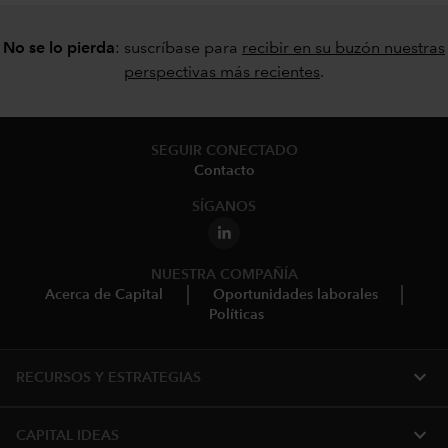
No se lo pierda
: suscríbase para
recibir en su buzón nuestras
perspectivas más recientes
.
SEGUIR CONECTADO
Contacto
SÍGANOS
NUESTRA COMPAÑÍA
Acerca de Capital
Oportunidades laborales
Políticas
expand_more
RECURSOS Y ESTRATEGIAS
expand_more
CAPITAL IDEAS