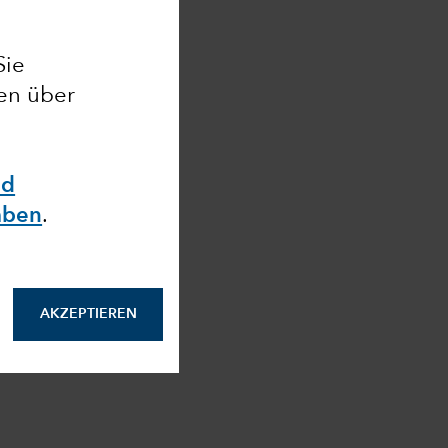
Sie
nen über
nd
aben
.
AKZEPTIEREN