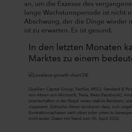
an, um die Exzesse des vergangene
lange Wachstumsperiode ist nicht 
Abschwung, der die Dinge wieder ins
ist zu erwarten. Es ist gesund.
In den letzten Monaten k
Marktes zu einem bedeu
Quellen: Capital Group, FactSet, MSCI, Standard & Po
von Aktien von Microsoft, Tesla, Meta (Facebook), Am
erwirtschaften in der Regel relativ stabile Renditen, 
insgesamt. Zyklische Aktien tendieren dazu, sich unge
Kontraktionsphasen nach oben oder unten zu bewegen
nicht wider. Daten mit Stand zum 30. April 2022.