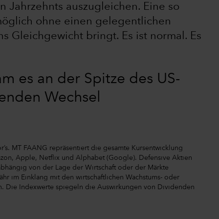
n Jahrzehnts auszugleichen. Eine so
möglich ohne einen gelegentlichen
 Gleichgewicht bringt. Es ist normal. Es
am es an der Spitze des US-
tenden Wechsel
or’s. MT FAANG repräsentiert die gesamte Kursentwicklung
azon, Apple, Netflix und Alphabet (Google). Defensive Aktien
unabhängig von der Lage der Wirtschaft oder der Märkte
fähr im Einklang mit den wirtschaftlichen Wachstums- oder
. Die Indexwerte spiegeln die Auswirkungen von Dividenden