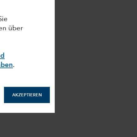
Sie
nen über
nd
aben
.
AKZEPTIEREN