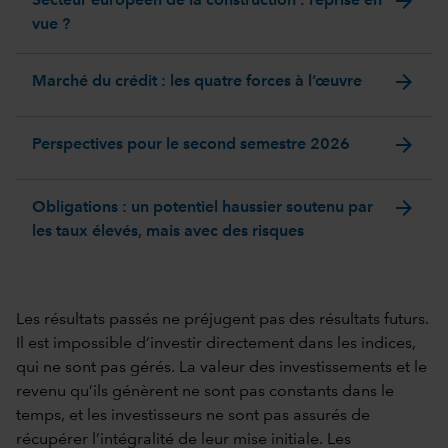
arrow_forward
Secteur européen de la construction : reprise en
vue ?
arrow_forward
Marché du crédit : les quatre forces à l’œuvre
arrow_forward
Perspectives pour le second semestre 2026
arrow_forward
Obligations : un potentiel haussier soutenu par
les taux élevés, mais avec des risques
Les résultats passés ne préjugent pas des résultats futurs.
Il est impossible d’investir directement dans les indices,
qui ne sont pas gérés. La valeur des investissements et le
revenu qu’ils génèrent ne sont pas constants dans le
temps, et les investisseurs ne sont pas assurés de
récupérer l’intégralité de leur mise initiale. Les