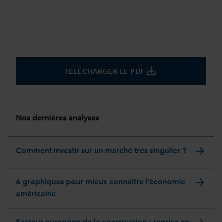
save_alt
TÉLÉCHARGER LE PDF
Nos dernières analyses
arrow_forward
Comment investir sur un marché très singulier ?
arrow_forward
6 graphiques pour mieux connaître l’économie
américaine