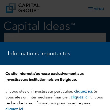
menu
MENU
keyboard_arrow_down
Actions
ACTIONS
Informations importantes
Small caps : 7 opportunités
pour se lancer en 2024
Ce site Internet s’adresse exclusivement aux
Investisseurs institutionnels en Belgique.
Si vous êtes un Investisseur particulier,
cliquez ici
.
Si
vous êtes un Intermédiaire financier,
cliquez ici
. Si vous
recherchez des informations pour un autre pays,
cliquez ici
.