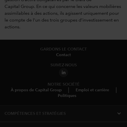
Capital Group. En ce qui concerne les valeurs mobilières
assimilables à des actions, ils agissent uniquement pour
le compte de l’un des trois groupes d’investissement en
actions.
GARDONS LE CONTACT
Contact
SUIVEZ-NOUS
NOTRE SOCIÉTÉ
À propos de Capital Group
Emploi et carrière
Politiques
expand_more
COMPÉTENCES ET STRATÉGIES