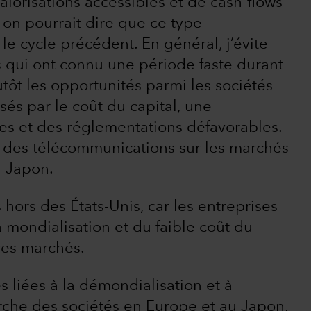
valorisations accessibles et de cash-flows
on pourrait dire que ce type
 le cycle précédent. En général, j’évite
s qui ont connu une période faste durant
tôt les opportunités parmi les sociétés
és par le coût du capital, une
es et des réglementations défavorables.
s des télécommunications sur les marchés
 Japon.
s hors des États-Unis, car les entreprises
 mondialisation et du faible coût du
res marchés.
s liées à la démondialisation et à
herche des sociétés en Europe et au Japon,