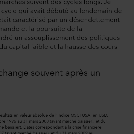
marchés suivent des cycles longs. Je
 cycle qui avait débuté au lendemain de
 était caractérisé par un désendettement
mande et la poursuite de la
ndré un assouplissement des politiques
u capital faible et la hausse des cours
change souvent après un
ésultats en valeur absolue de l’indice MSCI USA, en USD.
bre 1996 au 31 mars 2000 (avant marché baissier), et du
baissier). Dates correspondant à la crise financière
 (avant marché baissier), et du 31 mars 2009 au