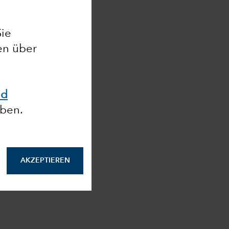
Sie
en über
nd
ben.
AKZEPTIEREN