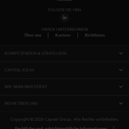
FOLGEN SIE UNS
UNSER UNTERNEHMEN
Über uns
Karriere
Richtlinien
expand_more
KOMPETENZEN & STRATEGIEN
expand_more
CAPITAL IDEAS
expand_more
WIE MAN INVESTIERT
expand_more
MEHR ÜBER UNS
Copyright © 2026 Capital Group. Alle Rechte vorbehalten.
Rechtliche und aufsichtsrechtliche Informationen