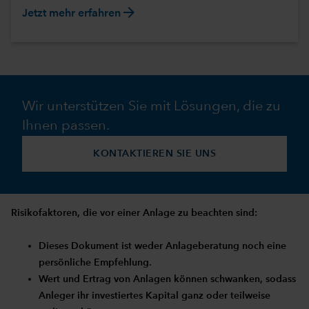
arrow_forward
Jetzt mehr erfahren
Wir unterstützen Sie mit Lösungen, die zu
Ihnen passen.
KONTAKTIEREN SIE UNS
Risikofaktoren, die vor einer Anlage zu beachten sind:
Dieses Dokument ist weder Anlageberatung noch eine
persönliche Empfehlung.
Wert und Ertrag von Anlagen können schwanken, sodass
Anleger ihr investiertes Kapital ganz oder teilweise