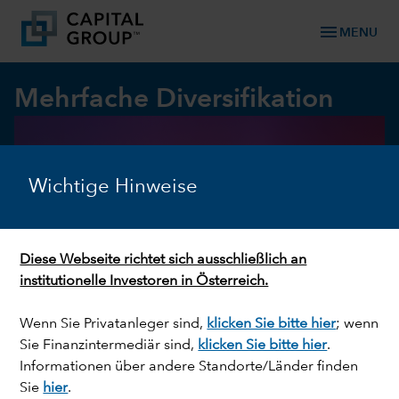
menu
MENU
Mehrfache Diversifikation
Wichtige Hinweise
Diese Webseite richtet sich ausschließlich an
institutionelle Investoren in Österreich.
Wenn Sie Privatanleger sind,
klicken Sie bitte hier
; wenn
Sie Finanzintermediär sind,
klicken Sie bitte hier
.
Informationen über andere Standorte/Länder finden
Sie
hier
.
Auf dieser Seite
expand_less