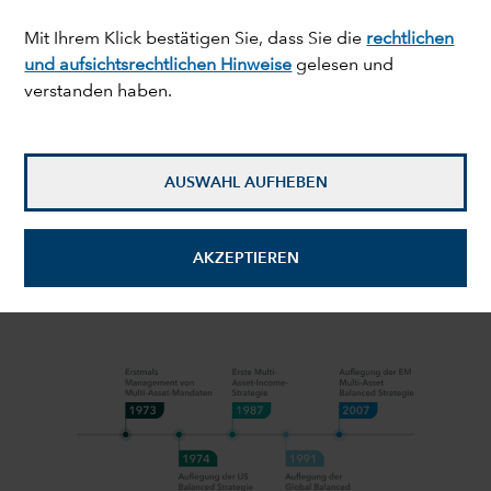
Mit Ihrem Klick bestätigen Sie, dass Sie die
rechtlichen
und aufsichtsrechtlichen Hinweise
gelesen und
Unser Ansatz
verstanden haben.
Investmentperspektiven
AUSWAHL AUFHEBEN
Lösungen
50 Jahre Erfahrung mit Multi-Asset-
AKZEPTIEREN
Anlagen