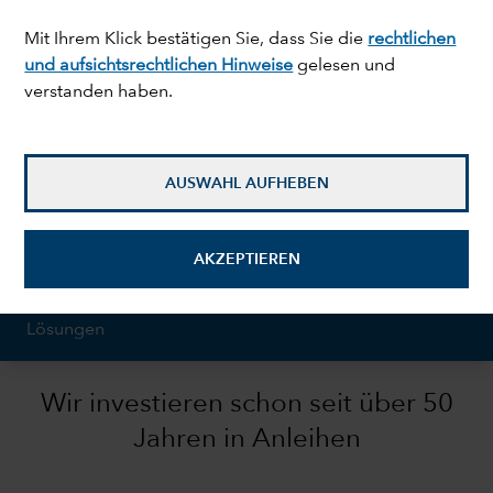
Mit Ihrem Klick bestätigen Sie, dass Sie die
rechtlichen
und aufsichtsrechtlichen Hinweise
gelesen und
verstanden haben.
Auf dieser Seite
expand_less
AUSWAHL AUFHEBEN
Unser Ansatz
AKZEPTIEREN
Investmentperspektiven
Lösungen
Wir investieren schon seit über 50
Jahren in Anleihen