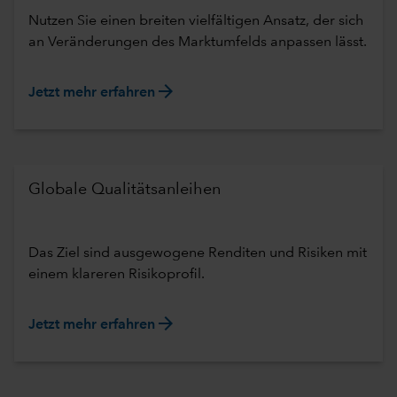
Nutzen Sie einen breiten vielfältigen Ansatz, der sich
an Veränderungen des Marktumfelds anpassen lässt.
arrow_forward
Jetzt mehr erfahren
Globale Qualitätsanleihen
Das Ziel sind ausgewogene Renditen und Risiken mit
einem klareren Risikoprofil.
arrow_forward
Jetzt mehr erfahren