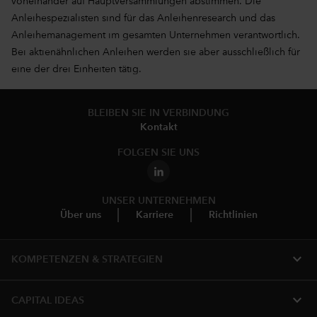
voneinander auf Hauptversammlungen abstimmen. Die
Anleihespezialisten sind für das Anleihenresearch und das
Anleihemanagement im gesamten Unternehmen verantwortlich.
Bei aktienähnlichen Anleihen werden sie aber ausschließlich für
eine der drei Einheiten tätig.
BLEIBEN SIE IN VERBINDUNG
Kontakt
FOLGEN SIE UNS
UNSER UNTERNEHMEN
Über uns
Karriere
Richtlinien
expand_more
KOMPETENZEN & STRATEGIEN
expand_more
CAPITAL IDEAS