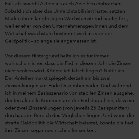
Fall, als sowohl Aktien als auch Anleihen einbrachen.
Sobald sich aber das Umfeld stabilisiert hatte, setzten
Märkte ihren langfristigen Wachstumstrend häufig fort,
weil er eher von den Unternehmensgewinnen und dem
Wirtschaftswachstum bestimmt wird als von der
Geldpolitik – solange sie angemessen ist.
Vor diesem Hintergrund halte ich es für immer
wahrscheinlicher, dass die Fed in diesem Jahr die Zinsen
nicht senken wird. Könnte ich falsch liegen? Natürlich.
Der Anleihenmarkt spiegelt derzeit ein bis zwei
Zinssenkungen vor Ende Dezember wider. Und während
ich in meinem Basisszenario von stabilen Zinsen ausgehe,
deuten aktuelle Kommentare der Fed darauf hin, dass ein
oder zwei Zinssenkungen (von jeweils 25 Basispunkten)
durchaus im Bereich des Möglichen liegen. Und wenn die
straffe Geldpolitik die Wirtschaft belastet, könnte die Fed
ihre Zinsen sogar noch schneller senken.