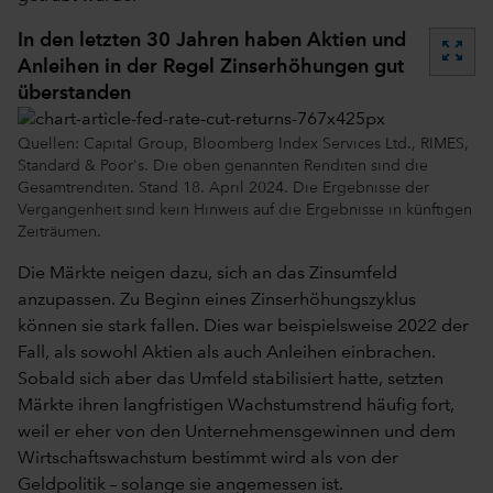
In den letzten 30 Jahren haben Aktien und
zoom_out_map
Anleihen in der Regel Zinserhöhungen gut
überstanden
Quellen: Capital Group, Bloomberg Index Services Ltd., RIMES,
Standard & Poor's. Die oben genannten Renditen sind die
Gesamtrenditen. Stand 18. April 2024. Die Ergebnisse der
Vergangenheit sind kein Hinweis auf die Ergebnisse in künftigen
Zeiträumen.
Die Märkte neigen dazu, sich an das Zinsumfeld
anzupassen. Zu Beginn eines Zinserhöhungszyklus
können sie stark fallen. Dies war beispielsweise 2022 der
Fall, als sowohl Aktien als auch Anleihen einbrachen.
Sobald sich aber das Umfeld stabilisiert hatte, setzten
Märkte ihren langfristigen Wachstumstrend häufig fort,
weil er eher von den Unternehmensgewinnen und dem
Wirtschaftswachstum bestimmt wird als von der
Geldpolitik – solange sie angemessen ist.