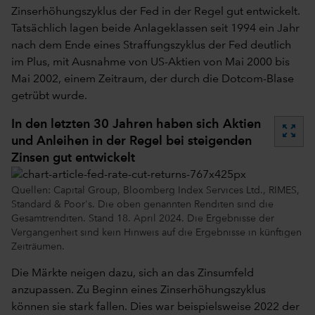
Zinserhöhungszyklus der Fed in der Regel gut entwickelt.
Tatsächlich lagen beide Anlageklassen seit 1994 ein Jahr
nach dem Ende eines Straffungszyklus der Fed deutlich
im Plus, mit Ausnahme von US-Aktien von Mai 2000 bis
Mai 2002, einem Zeitraum, der durch die Dotcom-Blase
getrübt wurde.
In den letzten 30 Jahren haben sich Aktien
zoom_out_map
und Anleihen in der Regel bei steigenden
Zinsen gut entwickelt
Quellen: Capital Group, Bloomberg Index Services Ltd., RIMES,
Standard & Poor's. Die oben genannten Renditen sind die
Gesamtrenditen. Stand 18. April 2024. Die Ergebnisse der
Vergangenheit sind kein Hinweis auf die Ergebnisse in künftigen
Zeiträumen.
Die Märkte neigen dazu, sich an das Zinsumfeld
anzupassen. Zu Beginn eines Zinserhöhungszyklus
können sie stark fallen. Dies war beispielsweise 2022 der