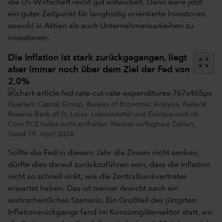
die US-Wirtschaft recht gut entwickelt. Dann wäre jetzt
ein guter Zeitpunkt für langfristig orientierte Investoren,
sowohl in Aktien als auch Unternehmensanleihen zu
investieren.
Die Inflation ist stark zurückgegangen, liegt
zoom_out_map
aber immer noch über dem Ziel der Fed von
2,0%
Quellen: Capital Group, Bureau of Economic Analysis, Federal
Reserve Bank of St. Louis. Lebensmittel und Energie sind im
Core PCE Index nicht enthalten. Neuste verfügbare Zahlen,
Stand 19. April 2024.
Sollte die Fed in diesem Jahr die Zinsen nicht senken,
dürfte dies darauf zurückzuführen sein, dass die Inflation
nicht so schnell sinkt, wie die Zentralbankvertreter
erwartet haben. Das ist meiner Ansicht nach ein
wahrscheinliches Szenario. Ein Großteil des jüngsten
Inflationsrückgangs fand im Konsumgütersektor statt, wo