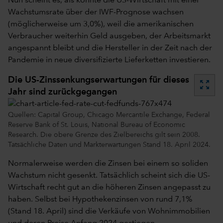
Nun scheint es, als könnte die US-Wirtschaft mit einer
Wachstumsrate über der IWF-Prognose wachsen
(möglicherweise um 3,0%), weil die amerikanischen
Verbraucher weiterhin Geld ausgeben, der Arbeitsmarkt
angespannt bleibt und die Hersteller in der Zeit nach der
Pandemie in neue diversifizierte Lieferketten investieren.
Die US-Zinssenkungserwartungen für dieses
zoom_out_map
Jahr sind zurückgegangen
Quellen: Capital Group, Chicago Mercantile Exchange, Federal
Reserve Bank of St. Louis, National Bureau of Economic
Research. Die obere Grenze des Zielbereichs gilt sein 2008.
Tatsächliche Daten und Markterwartungen Stand 18. April 2024.
Normalerweise werden die Zinsen bei einem so soliden
Wachstum nicht gesenkt. Tatsächlich scheint sich die US-
Wirtschaft recht gut an die höheren Zinsen angepasst zu
haben. Selbst bei Hypothekenzinsen von rund 7,1%
(Stand 18. April) sind die Verkäufe von Wohnimmobilien