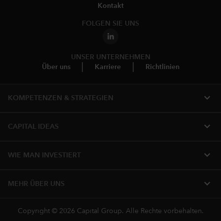
Kontakt
FOLGEN SIE UNS
UNSER UNTERNEHMEN
Über uns
Karriere
Richtlinien
expand_more
KOMPETENZEN & STRATEGIEN
expand_more
CAPITAL IDEAS
expand_more
WIE MAN INVESTIERT
expand_more
MEHR ÜBER UNS
Copyright © 2026 Capital Group. Alle Rechte vorbehalten.