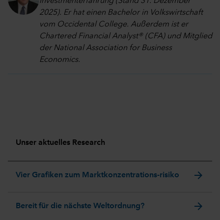
Investmenterfahrung (Stand 31. Dezember
2025). Er hat einen Bachelor in Volkswirtschaft
vom Occidental College. Außerdem ist er
Chartered Financial Analyst® (CFA) und Mitglied
der National Association for Business
Economics.
Unser aktuelles Research
arrow_forward
Vier Grafiken zum Marktkonzentrations-risiko
arrow_forward
Bereit für die nächste Weltordnung?