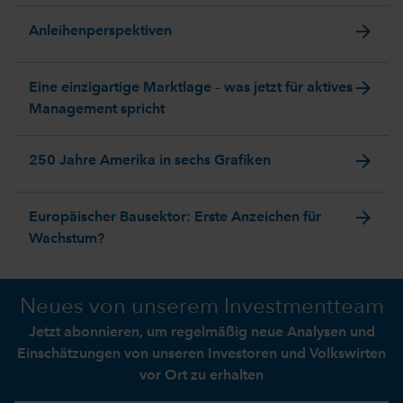
arrow_forward
Anleihenperspektiven
arrow_forward
Eine einzigartige Marktlage – was jetzt für aktives
Management spricht
arrow_forward
250 Jahre Amerika in sechs Grafiken
arrow_forward
Europäischer Bausektor: Erste Anzeichen für
Wachstum?
Neues von unserem Investmentteam
Jetzt abonnieren, um regelmäßig neue Analysen und
Einschätzungen von unseren Investoren und Volkswirten
vor Ort zu erhalten