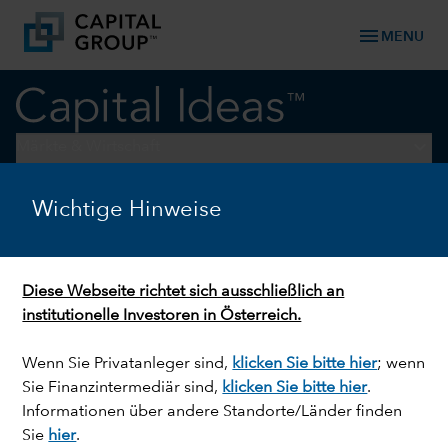
menu
MENU
keyboard_arrow_down
Märkte & Wirtschaft
Wichtige Hinweise
ZINSEN
Was, wenn die Fed die Zinsen
dieses Jahr nicht senkt?
Diese Webseite richtet sich ausschließlich an
institutionelle Investoren in Österreich.
Wenn Sie Privatanleger sind,
klicken Sie bitte hier
; wenn
Sie Finanzintermediär sind,
klicken Sie bitte hier
.
Informationen über andere Standorte/Länder finden
Sie
hier
.