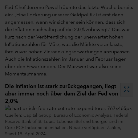
Fed-Chef Jerome Powell räumte das letzte Woche bereits
ein: „Eine Lockerung unserer Geldpolitik ist erst dann
angemessen, wenn wir sicherer sein können, dass sich
die Inflation nachhaltig auf die 2,0% zubewegt.“ Das war
kurz nach der Veröffentlichung der unerwartet hohen
Inflationszahlen für März, was die Märkte veranlasste,
ihre zuvor hohen Zinssenkungserwartungen anzupassen.
Auch die Inflationszahlen im Januar und Februar lagen
über den Erwartungen. Der Märzwert war also keine
Momentaufnahme.
Die Inflation ist stark zurückgegangen, liegt
zoom_out_map
aber immer noch über dem Ziel der Fed von
2,0%
Quellen: Capital Group, Bureau of Economic Analysis, Federal
Reserve Bank of St. Louis. Lebensmittel und Energie sind im
Core PCE Index nicht enthalten. Neuste verfügbare Zahlen,
Stand 19. April 2024.