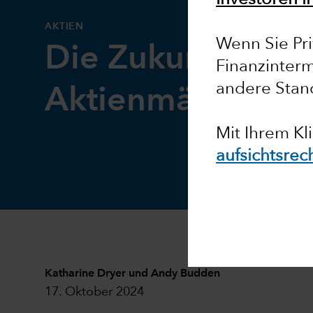
Investoren i
AKTIEN
Wenn Sie Pri
Die Zukunft der
Finanzinterm
andere Stan
Aktienmärkte
Mit Ihrem Kl
aufsichtsrec
Katharine Dryer
und
Andy Budden
17. Oktober 2024