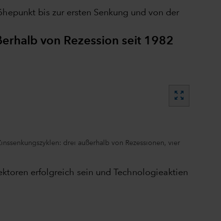
öhepunkt bis zur ersten Senkung und von der
ßerhalb von Rezession seit 1982
zoom_out_map
inssenkungszyklen: drei außerhalb von Rezessionen, vier
toren erfolgreich sein und Technologieaktien