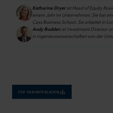
Katharine Dryer
ist Head of Equity Bus
einem Jahr im Unternehmen. Sie hat ei
Cass Business School. Sie arbeitet in Lo
Andy Budden
ist Investment Director u
in Ingenieurwissenschaften von der Uni
save_alt
PDF HERUNTERLADEN