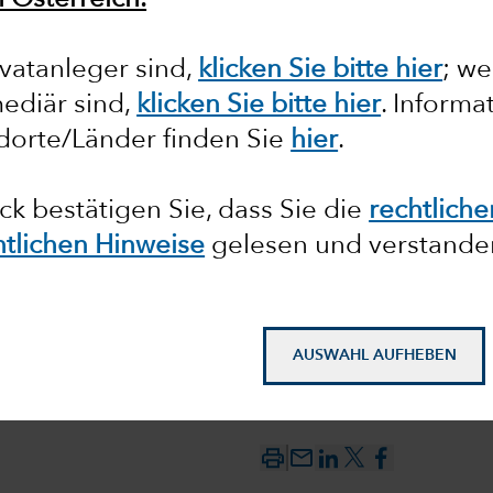
n Österreich.
vatanleger sind,
klicken Sie bitte hier
; we
ediär sind,
klicken Sie bitte hier
.
Informa
dorte/Länder finden Sie
hier
.
ick bestätigen Sie, dass Sie die
rechtlich
htlichen Hinweise
gelesen und verstande
AUSWAHL AUFHEBEN
mail_outline