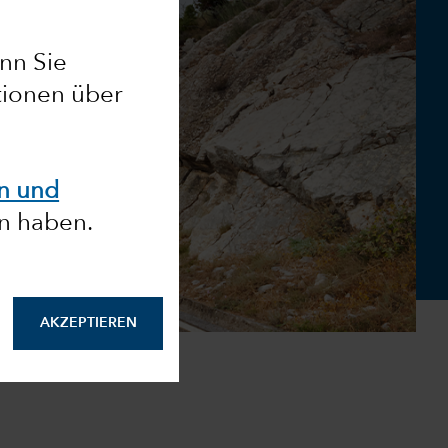
nn Sie
tionen über
en und
n haben.
AKZEPTIEREN