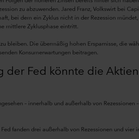
 Folgen der höheren Zinsen bereits hinter sich haben, 
ezession zu abzuwenden. Jared Franz, Volkswirt bei Capi
aft, bei dem ein Zyklus nicht in der Rezession mündet,
 mittlere Zyklusphase eintritt.
g zu bleiben. Die übermäßig hohen Ersparnisse, die wä
lassenden Konsumerwartungen beitragen.
 der Fed könnte die Aktien
gesehen – innerhalb und außerhalb von Rezessionen – 
 Fed fanden drei außerhalb von Rezessionen und vier i