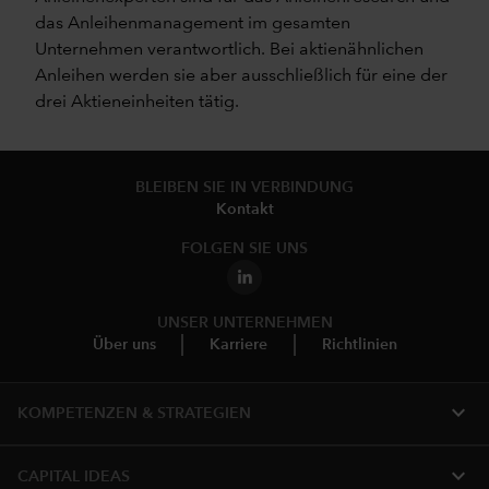
das Anleihenmanagement im gesamten
Unternehmen verantwortlich. Bei aktienähnlichen
Anleihen werden sie aber ausschließlich für eine der
drei Aktieneinheiten tätig.
BLEIBEN SIE IN VERBINDUNG
Kontakt
FOLGEN SIE UNS
UNSER UNTERNEHMEN
Über uns
Karriere
Richtlinien
expand_more
KOMPETENZEN & STRATEGIEN
expand_more
CAPITAL IDEAS