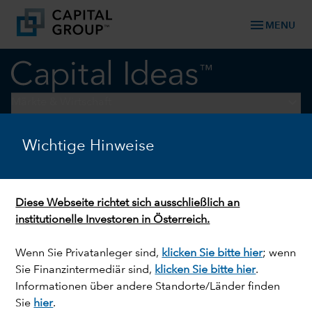
menu
MENU
keyboard_arrow_down
Märkte & Wirtschaft
Wichtige Hinweise
VERSORGER
Konjunktur aktuell: Strom für
KI – Investitionsboom durch
Diese Webseite richtet sich ausschließlich an
Energieknappheit
institutionelle Investoren in Österreich.
Wenn Sie Privatanleger sind,
klicken Sie bitte hier
; wenn
Sie Finanzintermediär sind,
klicken Sie bitte hier
.
Informationen über andere Standorte/Länder finden
Sie
hier
.