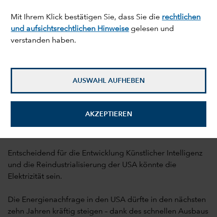
Mit Ihrem Klick bestätigen Sie, dass Sie die
rechtlichen
und aufsichtsrechtlichen Hinweise
gelesen und
verstanden haben.
AUSWAHL AUFHEBEN
Dominic Phillips
5. Januar 2026
AKZEPTIEREN
mail_outline
Entscheidend für die Entwicklung Künstlicher Intelligenz
und die Reindustrialisierung der USA könnte die
Elektrizität sein.
Die Energienachfrage in den USA dürfte in den nächsten
zehn Jahren kräftig steigen – dank des schnellen Ausbaus