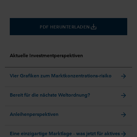
save_alt
PDF HERUNTERLADEN
Aktuelle Investmentperspektiven
arrow_forward
Vier Grafiken zum Marktkonzentrations-risiko
arrow_forward
Bereit für die nächste Weltordnung?
arrow_forward
Anleihenperspektiven
arrow_forward
Eine einzigartige Marktlage – was jetzt für aktives