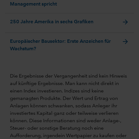
Management spricht
arrow_forward
250 Jahre Amerika in sechs Grafiken
arrow_forward
Europäischer Bausektor: Erste Anzeichen für
Wachstum?
Die Ergebnisse der Vergangenheit sind kein Hinweis
auf künftige Ergebnisse. Man kann nicht direkt in
einen Index investieren. Indizes sind keine
gemanagten Produkte. Der Wert und Ertrag von
Anlagen können schwanken, sodass Anleger ihr
investiertes Kapital ganz oder teilweise verlieren
können. Diese Informationen sind weder Anlage-,
Steuer- oder sonstige Beratung noch eine
Aufforderung, irgendein Wertpapier zu kaufen oder