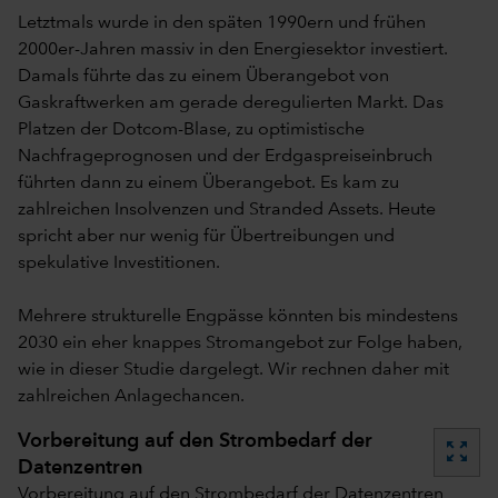
Letztmals wurde in den späten 1990ern und frühen
2000er-Jahren massiv in den Energiesektor investiert.
Damals führte das zu einem Überangebot von
Gaskraftwerken am gerade deregulierten Markt. Das
Platzen der Dotcom-Blase, zu optimistische
Nachfrageprognosen und der Erdgaspreiseinbruch
führten dann zu einem Überangebot. Es kam zu
zahlreichen Insolvenzen und Stranded Assets. Heute
spricht aber nur wenig für Übertreibungen und
spekulative Investitionen.
Mehrere strukturelle Engpässe könnten bis mindestens
2030 ein eher knappes Stromangebot zur Folge haben,
wie in dieser Studie dargelegt. Wir rechnen daher mit
zahlreichen Anlagechancen.
Vorbereitung auf den Strombedarf der
zoom_out_map
Datenzentren
Vorbereitung auf den Strombedarf der Datenzentren