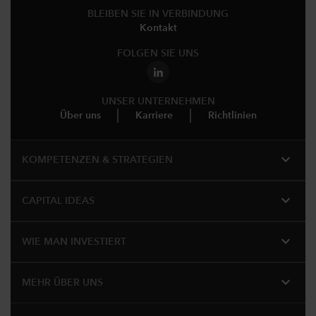
BLEIBEN SIE IN VERBINDUNG
Kontakt
FOLGEN SIE UNS
UNSER UNTERNEHMEN
Über uns
Karriere
Richtlinien
expand_more
KOMPETENZEN & STRATEGIEN
expand_more
CAPITAL IDEAS
expand_more
WIE MAN INVESTIERT
expand_more
MEHR ÜBER UNS