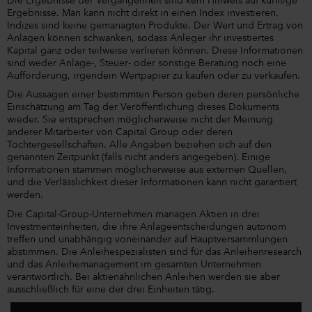
Die Ergebnisse der Vergangenheit sind kein Hinweis auf künftige
Ergebnisse. Man kann nicht direkt in einen Index investieren.
Indizes sind keine gemanagten Produkte. Der Wert und Ertrag von
Anlagen können schwanken, sodass Anleger ihr investiertes
Kapital ganz oder teilweise verlieren können. Diese Informationen
sind weder Anlage-, Steuer- oder sonstige Beratung noch eine
Aufforderung, irgendein Wertpapier zu kaufen oder zu verkaufen.
Die Aussagen einer bestimmten Person geben deren persönliche
Einschätzung am Tag der Veröffentlichung dieses Dokuments
wieder. Sie entsprechen möglicherweise nicht der Meinung
anderer Mitarbeiter von Capital Group oder deren
Tochtergesellschaften. Alle Angaben beziehen sich auf den
genannten Zeitpunkt (falls nicht anders angegeben). Einige
Informationen stammen möglicherweise aus externen Quellen,
und die Verlässlichkeit dieser Informationen kann nicht garantiert
werden.
Die Capital-Group-Unternehmen managen Aktien in drei
Investmenteinheiten, die ihre Anlageentscheidungen autonom
treffen und unabhängig voneinander auf Hauptversammlungen
abstimmen. Die Anleihespezialisten sind für das Anleihenresearch
und das Anleihemanagement im gesamten Unternehmen
verantwortlich. Bei aktienähnlichen Anleihen werden sie aber
ausschließlich für eine der drei Einheiten tätig.