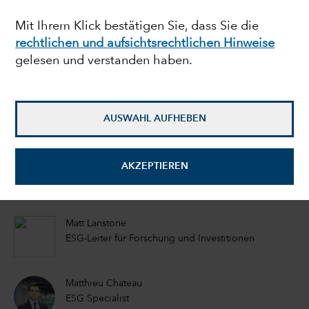
gefährdet das
Mit Ihrem Klick bestätigen Sie, dass Sie die
rechtlichen und aufsichtsrechtlichen Hinweise
Wasserrisiko die
gelesen und verstanden haben.
Gewinne eines
Unternehmens
AUSWAHL AUFHEBEN
Emma Doner
AKZEPTIEREN
ESG Senior Manager
Matt Lanstone
ESG-Leiter für Forschung und Investitionen
Matthieu Chateau
ESG Specialist