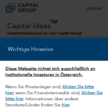
menu
MENU
TM
Capital Ideas
Investmentresearch von der Capital Group
Categories
Wichtige Hinweise
Diese Webseite richtet sich ausschließlich an
institutionelle Investoren in Österreich.
Wenn Sie Privatanleger sind,
klicken Sie bitte
hier
; wenn Sie Finanzintermediär sind,
klicken Sie
ESG
bitte hier
.
Informationen über andere
Standorte/Länder finden Sie
hier
.
Auf dem Trockenen: So